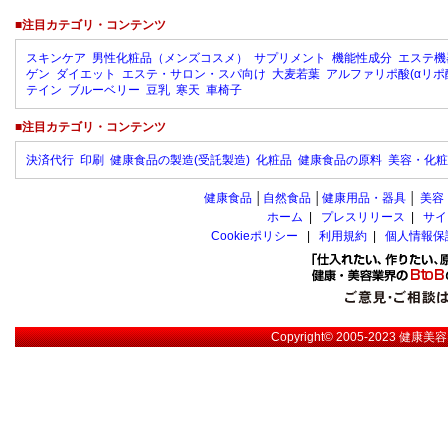
■注目カテゴリ・コンテンツ
スキンケア
男性化粧品（メンズコスメ）
サプリメント
機能性成分
エステ機
ゲン
ダイエット
エステ・サロン・スパ向け
大麦若葉
アルファリポ酸(αリポ
テイン
ブルーベリー
豆乳
寒天
車椅子
■注目カテゴリ・コンテンツ
決済代行
印刷
健康食品の製造(受託製造)
化粧品
健康食品の原料
美容・化粧
健康食品
│
自然食品
│
健康用品・器具
│
美容
ホーム
|
プレスリリース
|
サイ
Cookieポリシー
|
利用規約
|
個人情報保
Copyright© 2005-2023
健康美容