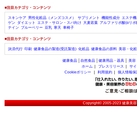
■注目カテゴリ・コンテンツ
スキンケア
男性化粧品（メンズコスメ）
サプリメント
機能性成分
エステ機
ゲン
ダイエット
エステ・サロン・スパ向け
大麦若葉
アルファリポ酸(αリポ
テイン
ブルーベリー
豆乳
寒天
車椅子
■注目カテゴリ・コンテンツ
決済代行
印刷
健康食品の製造(受託製造)
化粧品
健康食品の原料
美容・化粧
健康食品
│
自然食品
│
健康用品・器具
│
美容
ホーム
|
プレスリリース
|
サイ
Cookieポリシー
|
利用規約
|
個人情報保
Copyright© 2005-2023
健康美容