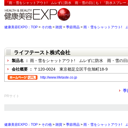
「雨・雪をシャットアウト! ムレずに防水 雨・雪の日にも！「防水スプレー」
健康美容EXPO：TOP
>
その他
>
雑貨
>
季節用品
>
雨・雪をシャットアウト! 
ライフテースト株式会社
製品名 ：
雨・雪をシャットアウト! ムレずに防水 雨・雪の
会社概要 ：
〒120-0024 東京都足立区千住旭町18-9
http://www.lifetaste.co.jp
季
PRサイト
健康美容EXPO：TOP
>
その他
>
雑貨
>
季節用品
>
雨・雪をシャットアウト! 