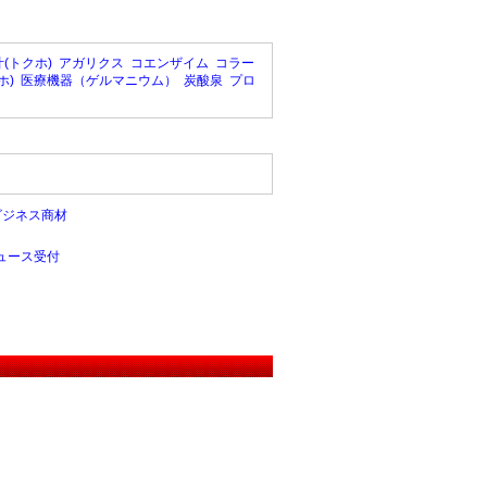
(トクホ)
アガリクス
コエンザイム
コラー
ホ)
医療機器（ゲルマニウム）
炭酸泉
プロ
ビジネス商材
ュース受付