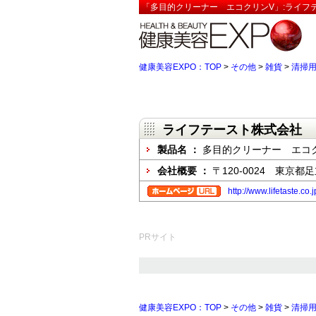
「多目的クリーナー エコクリンV」:ライフ
健康美容EXPO：TOP
>
その他
>
雑貨
>
清掃
ライフテースト株式会社
製品名 ：
多目的クリーナー エコ
会社概要 ：
〒120-0024 東京都
http://www.lifetaste.co.j
PRサイト
健康美容EXPO：TOP
>
その他
>
雑貨
>
清掃