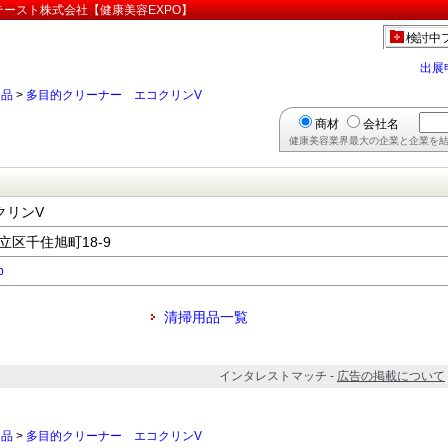
テースト株式会社【健康美容EXPO】
検討中
出展
用品
>
多目的クリーナー エコクリンV
商材
会社名
健康美容業界最大の企業と企業を結
クリンV
足立区千住旭町18-9
p
清掃用品一覧
インタレストマッチ -
広告の掲載について
用品
>
多目的クリーナー エコクリンV