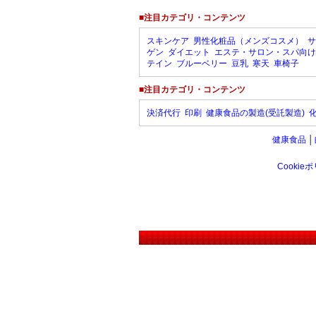
■注目カテゴリ・コンテンツ
スキンケア
男性化粧品（メンズコスメ）
サ
ゲン
ダイエット
エステ・サロン・スパ向け
テイン
ブルーベリー
豆乳
寒天
車椅子
■注目カテゴリ・コンテンツ
決済代行
印刷
健康食品の製造(受託製造)
健康食品
│
Cookie