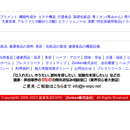
プリメント
機能性成分
エステ機器
介護食品
基礎化粧品
青ミカン(青みかん)
青汁
大麦若葉
アルファリポ酸(αリポ酸)
ピクノジェノール
黒酢
特定保健用食品(トク
化粧品
健康食品の原料
美容・化粧品の製造
健康食品の機器設備
自然食品
│
健康用品・器具
│
美容
│
ハーブ・アロマ
│
団体・学会
│
介護・福祉
│
ホーム
|
プレスリリース
|
サイトマップ
|
Zenken株式会社 会社概要
|
ヘルプ
ポリシー
|
利用規約
|
個人情報保護ポリシー
|
お問合わせ
|
プレスリリース・ニ
Copyright© 2005-2023
健康美容EXPO
[
Zenken株式会社
] All Rights Reserved.