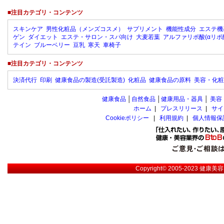
■注目カテゴリ・コンテンツ
スキンケア
男性化粧品（メンズコスメ）
サプリメント
機能性成分
エステ機
ゲン
ダイエット
エステ・サロン・スパ向け
大麦若葉
アルファリポ酸(αリポ
テイン
ブルーベリー
豆乳
寒天
車椅子
■注目カテゴリ・コンテンツ
決済代行
印刷
健康食品の製造(受託製造)
化粧品
健康食品の原料
美容・化粧
健康食品
│
自然食品
│
健康用品・器具
│
美容
ホーム
|
プレスリリース
|
サイ
Cookieポリシー
|
利用規約
|
個人情報保
Copyright© 2005-2023
健康美容