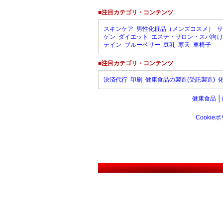
■注目カテゴリ・コンテンツ
スキンケア
男性化粧品（メンズコスメ）
サ
ゲン
ダイエット
エステ・サロン・スパ向け
テイン
ブルーベリー
豆乳
寒天
車椅子
■注目カテゴリ・コンテンツ
決済代行
印刷
健康食品の製造(受託製造)
健康食品
│
Cookie