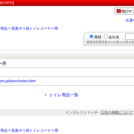
EXPO】
検討中
出展
レ用品
>
脱臭ポリ袋トイレコーナー用
商材
会社名
健康美容業界最大の企業と企業を結
ー用
em.jp/benri/index.html
トイレ用品一覧
インタレストマッチ -
広告の掲載について
レ用品
>
脱臭ポリ袋トイレコーナー用