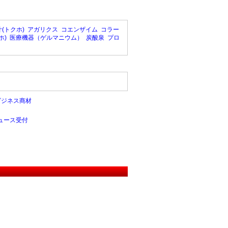
(トクホ)
アガリクス
コエンザイム
コラー
ホ)
医療機器（ゲルマニウム）
炭酸泉
プロ
ビジネス商材
ュース受付