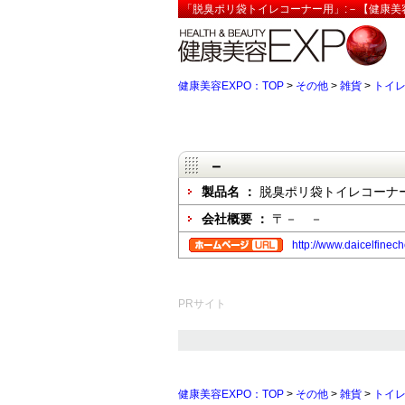
「脱臭ポリ袋トイレコーナー用」:－【健康美容
健康美容EXPO：TOP
>
その他
>
雑貨
>
トイ
－
製品名 ：
脱臭ポリ袋トイレコーナ
会社概要 ：
〒－ －
http://www.daicelfinech
PRサイト
健康美容EXPO：TOP
>
その他
>
雑貨
>
トイ