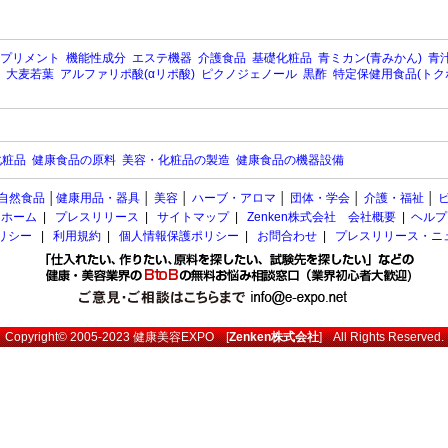
プリメント
機能性成分
エステ機器
介護食品
基礎化粧品
青ミカン(青みかん)
青汁
大麦若葉
アルファリポ酸(αリポ酸)
ピクノジェノール
黒酢
特定保健用食品(トク
化粧品
健康食品の原料
美容・化粧品の製造
健康食品の機器設備
自然食品
│
健康用品・器具
│
美容
│
ハーブ・アロマ
│
団体・学会
│
介護・福祉
│
ホーム
|
プレスリリース
|
サイトマップ
|
Zenken株式会社 会社概要
|
ヘルプ
ポリシー
|
利用規約
|
個人情報保護ポリシー
|
お問合わせ
|
プレスリリース・ニ
Copyright© 2005-2023
健康美容EXPO
[
Zenken株式会社
] All Rights Reserved.