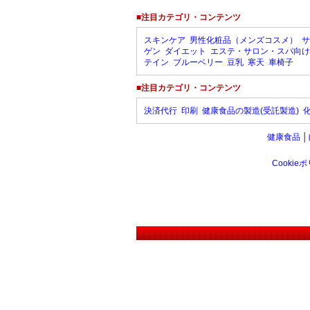
■注目カテゴリ・コンテンツ
スキンケア
男性化粧品（メンズコスメ）
サ
ゲン
ダイエット
エステ・サロン・スパ向け
テイン
ブルーベリー
豆乳
寒天
車椅子
■注目カテゴリ・コンテンツ
決済代行
印刷
健康食品の製造(受託製造)
健康食品
│
Cookie