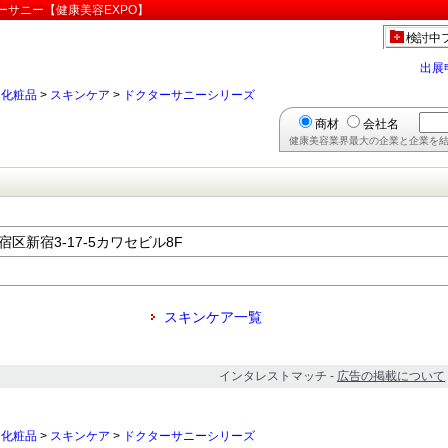
ーサニー【健康美容EXPO】
検討中
出展
>
化粧品
>
スキンケア
>
ドクターサニーシリーズ
商材
会社名
健康美容業界最大の企業と企業を結
新宿区新宿3-17-5カワセビル8F
スキンケア一覧
インタレストマッチ -
広告の掲載について
>
化粧品
>
スキンケア
>
ドクターサニーシリーズ