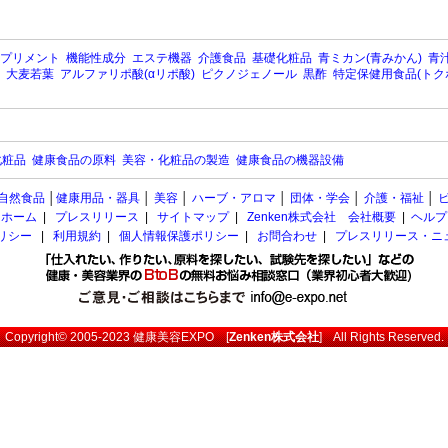
プリメント
機能性成分
エステ機器
介護食品
基礎化粧品
青ミカン(青みかん)
青汁
大麦若葉
アルファリポ酸(αリポ酸)
ピクノジェノール
黒酢
特定保健用食品(トク
化粧品
健康食品の原料
美容・化粧品の製造
健康食品の機器設備
自然食品
│
健康用品・器具
│
美容
│
ハーブ・アロマ
│
団体・学会
│
介護・福祉
│
ホーム
|
プレスリリース
|
サイトマップ
|
Zenken株式会社 会社概要
|
ヘルプ
ポリシー
|
利用規約
|
個人情報保護ポリシー
|
お問合わせ
|
プレスリリース・ニ
Copyright© 2005-2023
健康美容EXPO
[
Zenken株式会社
] All Rights Reserved.