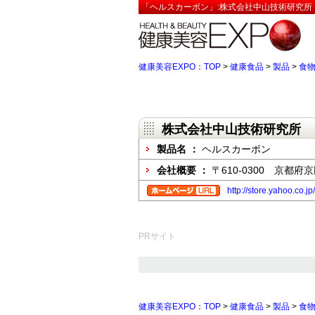
「ヘルスカーボン」:株式会社中山技術研究所【
健康美容EXPO：TOP
>
健康食品
>
製品
>
食
株式会社中山技術研究所
製品名 ：
ヘルスカーボン
会社概要 ：
〒610-0300 京都府
http://store.yahoo.co
PRサイト
健康美容EXPO：TOP
>
健康食品
>
製品
>
食