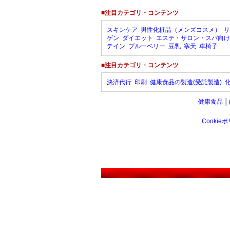
■注目カテゴリ・コンテンツ
スキンケア
男性化粧品（メンズコスメ）
サ
ゲン
ダイエット
エステ・サロン・スパ向け
テイン
ブルーベリー
豆乳
寒天
車椅子
■注目カテゴリ・コンテンツ
決済代行
印刷
健康食品の製造(受託製造)
健康食品
│
Cookie