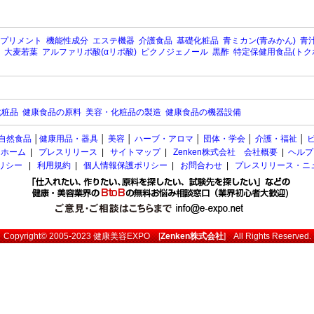
プリメント
機能性成分
エステ機器
介護食品
基礎化粧品
青ミカン(青みかん)
青汁
大麦若葉
アルファリポ酸(αリポ酸)
ピクノジェノール
黒酢
特定保健用食品(トク
化粧品
健康食品の原料
美容・化粧品の製造
健康食品の機器設備
自然食品
│
健康用品・器具
│
美容
│
ハーブ・アロマ
│
団体・学会
│
介護・福祉
│
ホーム
|
プレスリリース
|
サイトマップ
|
Zenken株式会社 会社概要
|
ヘルプ
ポリシー
|
利用規約
|
個人情報保護ポリシー
|
お問合わせ
|
プレスリリース・ニ
Copyright© 2005-2023
健康美容EXPO
[
Zenken株式会社
] All Rights Reserved.