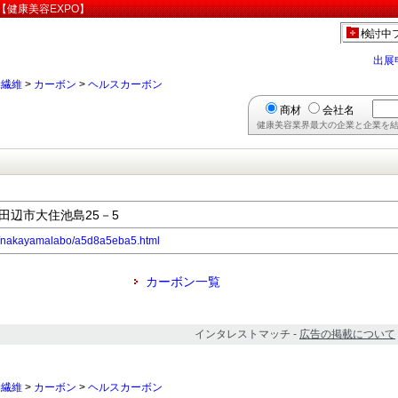
健康美容EXPO】
検討中
出展
物繊維
>
カーボン
>
ヘルスカーボン
商材
会社名
健康美容業界最大の企業と企業を結
京田辺市大住池島25－5
.jp/nakayamalabo/a5d8a5eba5.html
カーボン一覧
インタレストマッチ -
広告の掲載について
物繊維
>
カーボン
>
ヘルスカーボン