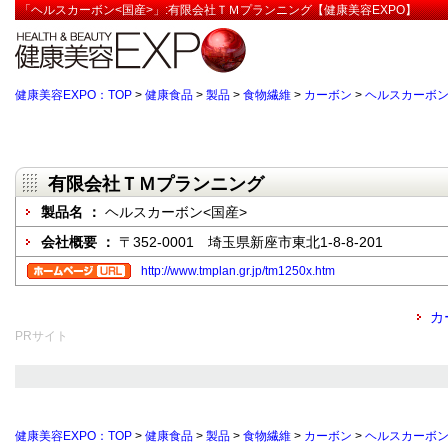
「ヘルスカーボン<国産>」:有限会社ＴＭプランニング【健康美容EXPO】
健康美容EXPO：TOP
>
健康食品
>
製品
>
食物繊維
>
カーボン
>
ヘルスカーボン
有限会社ＴＭプランニング
製品名 ：
ヘルスカーボン<国産>
会社概要 ：
〒352-0001 埼玉県新座市東北1-8-8-201
http://www.tmplan.gr.jp/tm1250x.htm
カ
PRサイト
健康美容EXPO：TOP
>
健康食品
>
製品
>
食物繊維
>
カーボン
>
ヘルスカーボン