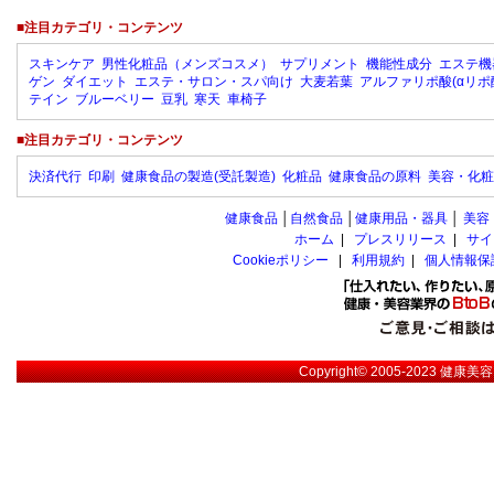
■注目カテゴリ・コンテンツ
スキンケア
男性化粧品（メンズコスメ）
サプリメント
機能性成分
エステ機
ゲン
ダイエット
エステ・サロン・スパ向け
大麦若葉
アルファリポ酸(αリポ
テイン
ブルーベリー
豆乳
寒天
車椅子
■注目カテゴリ・コンテンツ
決済代行
印刷
健康食品の製造(受託製造)
化粧品
健康食品の原料
美容・化粧
健康食品
│
自然食品
│
健康用品・器具
│
美容
ホーム
|
プレスリリース
|
サイ
Cookieポリシー
|
利用規約
|
個人情報保
Copyright© 2005-2023
健康美容