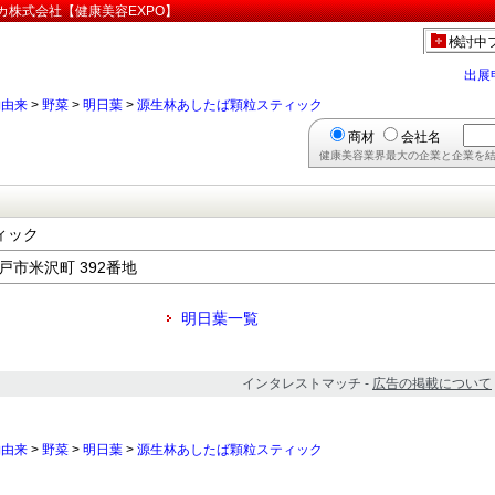
カ株式会社【健康美容EXPO】
検討中
出展
物由来
>
野菜
>
明日葉
>
源生林あしたば顆粒スティック
商材
会社名
健康美容業界最大の企業と企業を結
ィック
水戸市米沢町 392番地
明日葉一覧
インタレストマッチ -
広告の掲載について
物由来
>
野菜
>
明日葉
>
源生林あしたば顆粒スティック