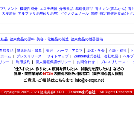
プリメント
機能性成分
エステ機器
介護食品
基礎化粧品
青ミカン(青みかん)
青汁
大麦若葉
アルファリポ酸(αリポ酸)
ピクノジェノール
黒酢
特定保健用食品(トク
化粧品
健康食品の原料
美容・化粧品の製造
健康食品の機器設備
自然食品
│
健康用品・器具
│
美容
│
ハーブ・アロマ
│
団体・学会
│
介護・福祉
│
ホーム
|
プレスリリース
|
サイトマップ
|
Zenken株式会社 会社概要
|
ヘルプ
ポリシー
|
利用規約
|
個人情報保護ポリシー
|
お問合わせ
|
プレスリリース・ニ
Copyright© 2005-2023
健康美容EXPO
[
Zenken株式会社
] All Rights Reserved.