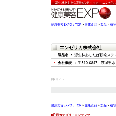
「源生林あしたば顆粒スティック」:エンゼリ
健康美容EXPO：TOP
>
健康食品
>
製品
>
植
エンゼリカ株式会社
製品名 ：
源生林あしたば顆粒ステ
会社概要 ：
〒310-0847 茨城県
PRサイト
健康美容EXPO：TOP
>
健康食品
>
製品
>
植
■注目カテゴリ・コンテンツ