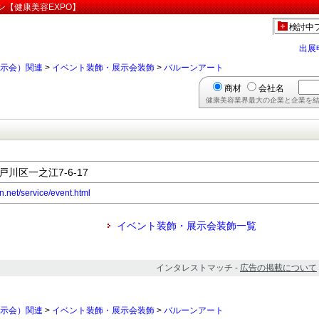
ン【健康美容EXPO】
検討中
出展
示会）関連
>
イベント装飾・展示会装飾
>
バルーンアート
商材
会社名
健康美容業界最大の企業と企業を結
戸川区一之江7-6-17
n.net/service/event.html
イベント装飾・展示会装飾一覧
インタレストマッチ -
広告の掲載について
示会）関連
>
イベント装飾・展示会装飾
>
バルーンアート