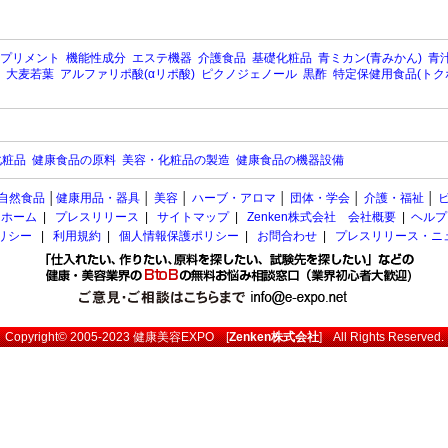
プリメント
機能性成分
エステ機器
介護食品
基礎化粧品
青ミカン(青みかん)
青汁
大麦若葉
アルファリポ酸(αリポ酸)
ピクノジェノール
黒酢
特定保健用食品(トク
化粧品
健康食品の原料
美容・化粧品の製造
健康食品の機器設備
自然食品
│
健康用品・器具
│
美容
│
ハーブ・アロマ
│
団体・学会
│
介護・福祉
│
ホーム
|
プレスリリース
|
サイトマップ
|
Zenken株式会社 会社概要
|
ヘルプ
ポリシー
|
利用規約
|
個人情報保護ポリシー
|
お問合わせ
|
プレスリリース・ニ
Copyright© 2005-2023
健康美容EXPO
[
Zenken株式会社
] All Rights Reserved.