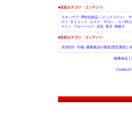
■注目カテゴリ・コンテンツ
スキンケア
男性化粧品（メンズコスメ）
サ
ゲン
ダイエット
エステ・サロン・スパ向け
テイン
ブルーベリー
豆乳
寒天
車椅子
■注目カテゴリ・コンテンツ
決済代行
印刷
健康食品の製造(受託製造)
健康食品
│
Cookie