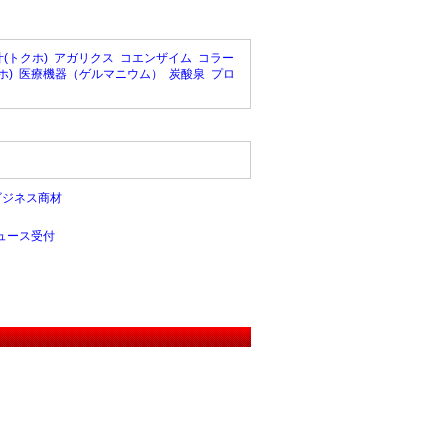
(トクホ)
アガリクス
コエンザイム
コラー
ホ)
医療機器（ゲルマニウム）
炭酸泉
プロ
ビジネス商材
ュース受付