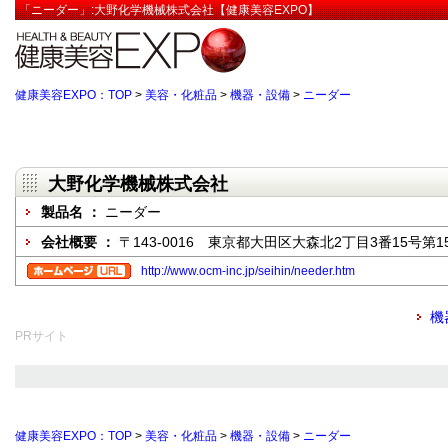
「ニーダー」:大野化学機械株式会社【健康美容EXPO】
健康美容EXPO：TOP
>
美容・化粧品
>
機器・設備
>
ニーダー
大野化学機械株式会社
製品名 ：
ニーダー
会社概要 ：
〒143-0016 東京都大田区大森北2丁目3番15号第
http://www.ocm-inc.jp/seihin/needer.htm
機
PRサイト
健康美容EXPO：TOP
>
美容・化粧品
>
機器・設備
>
ニーダー