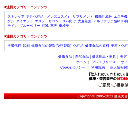
■注目カテゴリ・コンテンツ
スキンケア
男性化粧品（メンズコスメ）
サプリメント
機能性成分
エステ機
ゲン
ダイエット
エステ・サロン・スパ向け
大麦若葉
アルファリポ酸(αリポ
テイン
ブルーベリー
豆乳
寒天
車椅子
■注目カテゴリ・コンテンツ
決済代行
印刷
健康食品の製造(受託製造)
化粧品
健康食品の原料
美容・化粧
健康食品
│
自然食品
│
健康用品・器具
│
美容
ホーム
|
プレスリリース
|
サイ
Cookieポリシー
|
利用規約
|
個人情報保
Copyright© 2005-2023
健康美容