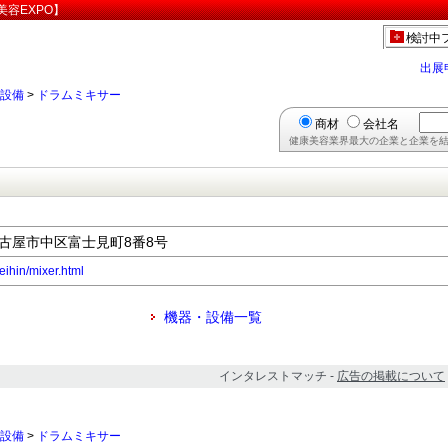
容EXPO】
検討中
出展
設備
>
ドラムミキサー
商材
会社名
健康美容業界最大の企業と企業を結
県名古屋市中区富士見町8番8号
eihin/mixer.html
機器・設備一覧
インタレストマッチ -
広告の掲載について
設備
>
ドラムミキサー