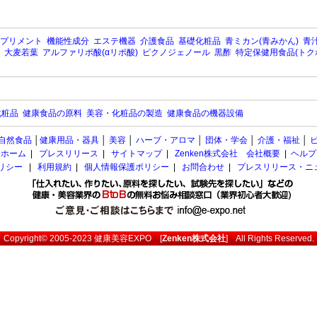
プリメント
機能性成分
エステ機器
介護食品
基礎化粧品
青ミカン(青みかん)
青汁
大麦若葉
アルファリポ酸(αリポ酸)
ピクノジェノール
黒酢
特定保健用食品(トク
化粧品
健康食品の原料
美容・化粧品の製造
健康食品の機器設備
自然食品
│
健康用品・器具
│
美容
│
ハーブ・アロマ
│
団体・学会
│
介護・福祉
│
ホーム
|
プレスリリース
|
サイトマップ
|
Zenken株式会社 会社概要
|
ヘルプ
ポリシー
|
利用規約
|
個人情報保護ポリシー
|
お問合わせ
|
プレスリリース・ニ
Copyright© 2005-2023
健康美容EXPO
[
Zenken株式会社
] All Rights Reserved.