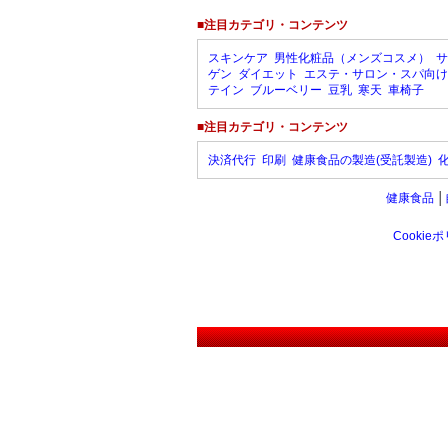
■注目カテゴリ・コンテンツ
スキンケア
男性化粧品（メンズコスメ）
サ
ゲン
ダイエット
エステ・サロン・スパ向け
テイン
ブルーベリー
豆乳
寒天
車椅子
■注目カテゴリ・コンテンツ
決済代行
印刷
健康食品の製造(受託製造)
健康食品
│
Cookie