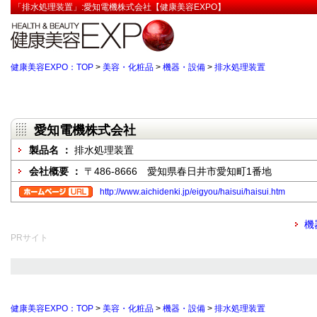
「排水処理装置」:愛知電機株式会社【健康美容EXPO】
健康美容EXPO：TOP
>
美容・化粧品
>
機器・設備
>
排水処理装置
愛知電機株式会社
製品名 ：
排水処理装置
会社概要 ：
〒486-8666 愛知県春日井市愛知町1番地
http://www.aichidenki.jp/eigyou/haisui/haisui.htm
機
PRサイト
健康美容EXPO：TOP
>
美容・化粧品
>
機器・設備
>
排水処理装置