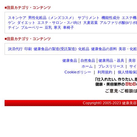
■注目カテゴリ・コンテンツ
スキンケア
男性化粧品（メンズコスメ）
サプリメント
機能性成分
エステ機
ゲン
ダイエット
エステ・サロン・スパ向け
大麦若葉
アルファリポ酸(αリポ
テイン
ブルーベリー
豆乳
寒天
車椅子
■注目カテゴリ・コンテンツ
決済代行
印刷
健康食品の製造(受託製造)
化粧品
健康食品の原料
美容・化粧
健康食品
│
自然食品
│
健康用品・器具
│
美容
ホーム
|
プレスリリース
|
サイ
Cookieポリシー
|
利用規約
|
個人情報保
Copyright© 2005-2023
健康美容