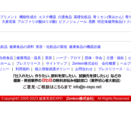
プリメント
機能性成分
エステ機器
介護食品
基礎化粧品
青ミカン(青みかん)
青汁
大麦若葉
アルファリポ酸(αリポ酸)
ピクノジェノール
黒酢
特定保健用食品(トク
化粧品
健康食品の原料
美容・化粧品の製造
健康食品の機器設備
自然食品
│
健康用品・器具
│
美容
│
ハーブ・アロマ
│
団体・学会
│
介護・福祉
│
ホーム
|
プレスリリース
|
サイトマップ
|
Zenken株式会社 会社概要
|
ヘルプ
ポリシー
|
利用規約
|
個人情報保護ポリシー
|
お問合わせ
|
プレスリリース・ニ
Copyright© 2005-2023
健康美容EXPO
[
Zenken株式会社
] All Rights Reserved.