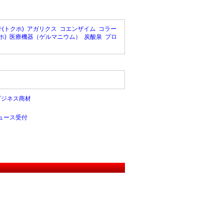
(トクホ)
アガリクス
コエンザイム
コラー
ホ)
医療機器（ゲルマニウム）
炭酸泉
プロ
ビジネス商材
ュース受付