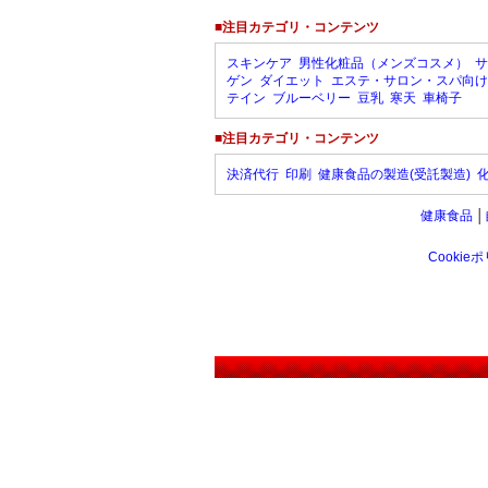
■注目カテゴリ・コンテンツ
スキンケア
男性化粧品（メンズコスメ）
サ
ゲン
ダイエット
エステ・サロン・スパ向け
テイン
ブルーベリー
豆乳
寒天
車椅子
■注目カテゴリ・コンテンツ
決済代行
印刷
健康食品の製造(受託製造)
健康食品
│
Cookie