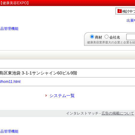
健康美容EXPO】
検討中
出展
商品管理機能
商材
会社名
健康美容業界最大の企業と企業を結
豊島区東池袋 3-1-1サンシャイン60ビル9階
il/hom11.html
システム一覧
インタレストマッチ -
広告の掲載について
商品管理機能