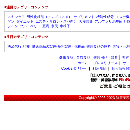
■注目カテゴリ・コンテンツ
スキンケア
男性化粧品（メンズコスメ）
サプリメント
機能性成分
エステ機
ゲン
ダイエット
エステ・サロン・スパ向け
大麦若葉
アルファリポ酸(αリポ
テイン
ブルーベリー
豆乳
寒天
車椅子
■注目カテゴリ・コンテンツ
決済代行
印刷
健康食品の製造(受託製造)
化粧品
健康食品の原料
美容・化粧
健康食品
│
自然食品
│
健康用品・器具
│
美容
ホーム
|
プレスリリース
|
サイ
Cookieポリシー
|
利用規約
|
個人情報保
Copyright© 2005-2023
健康美容