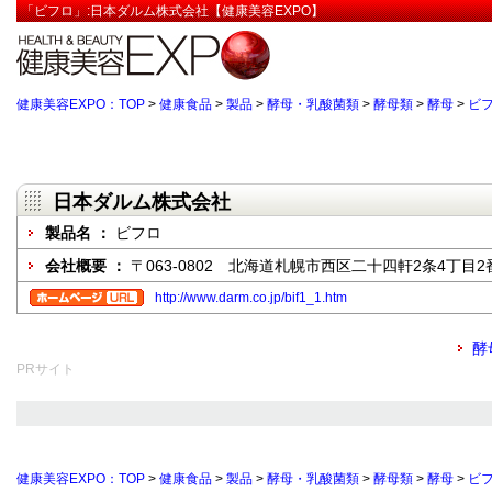
「ビフロ」:日本ダルム株式会社【健康美容EXPO】
健康美容EXPO：TOP
>
健康食品
>
製品
>
酵母・乳酸菌類
>
酵母類
>
酵母
>
ビ
日本ダルム株式会社
製品名 ：
ビフロ
会社概要 ：
〒063-0802 北海道札幌市西区二十四軒2条4丁目2番1
http://www.darm.co.jp/bif1_1.htm
酵
PRサイト
健康美容EXPO：TOP
>
健康食品
>
製品
>
酵母・乳酸菌類
>
酵母類
>
酵母
>
ビ