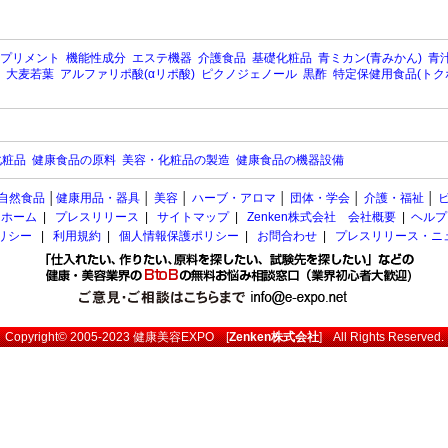
プリメント
機能性成分
エステ機器
介護食品
基礎化粧品
青ミカン(青みかん)
青汁
大麦若葉
アルファリポ酸(αリポ酸)
ピクノジェノール
黒酢
特定保健用食品(トク
化粧品
健康食品の原料
美容・化粧品の製造
健康食品の機器設備
自然食品
│
健康用品・器具
│
美容
│
ハーブ・アロマ
│
団体・学会
│
介護・福祉
│
ホーム
|
プレスリリース
|
サイトマップ
|
Zenken株式会社 会社概要
|
ヘルプ
ポリシー
|
利用規約
|
個人情報保護ポリシー
|
お問合わせ
|
プレスリリース・ニ
Copyright© 2005-2023
健康美容EXPO
[
Zenken株式会社
] All Rights Reserved.