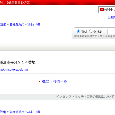
会社【健康美容EXPO】
検討中
出展
設備
>
各種瓶底ラベル貼り機
商材
会社名
健康美容業界最大の企業と企業を結
川県鎌倉市寺分２１４番地
o.jp/binsokorabel.htm
機器・設備一覧
インタレストマッチ -
広告の掲載について
設備
>
各種瓶底ラベル貼り機