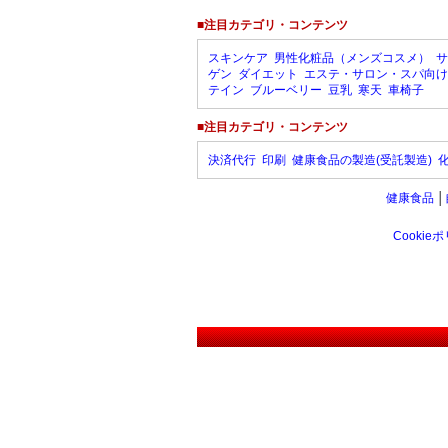
■注目カテゴリ・コンテンツ
スキンケア
男性化粧品（メンズコスメ）
サ
ゲン
ダイエット
エステ・サロン・スパ向け
テイン
ブルーベリー
豆乳
寒天
車椅子
■注目カテゴリ・コンテンツ
決済代行
印刷
健康食品の製造(受託製造)
健康食品
│
Cookie