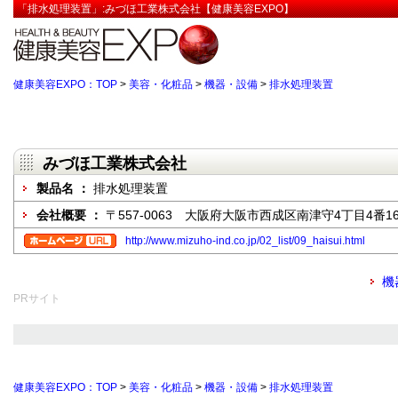
「排水処理装置」:みづほ工業株式会社【健康美容EXPO】
健康美容EXPO：TOP
>
美容・化粧品
>
機器・設備
>
排水処理装置
みづほ工業株式会社
製品名 ：
排水処理装置
会社概要 ：
〒557-0063 大阪府大阪市西成区南津守4丁目4番1
http://www.mizuho-ind.co.jp/02_list/09_haisui.html
機
PRサイト
健康美容EXPO：TOP
>
美容・化粧品
>
機器・設備
>
排水処理装置