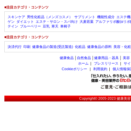
■注目カテゴリ・コンテンツ
スキンケア
男性化粧品（メンズコスメ）
サプリメント
機能性成分
エステ機
ゲン
ダイエット
エステ・サロン・スパ向け
大麦若葉
アルファリポ酸(αリポ
テイン
ブルーベリー
豆乳
寒天
車椅子
■注目カテゴリ・コンテンツ
決済代行
印刷
健康食品の製造(受託製造)
化粧品
健康食品の原料
美容・化粧
健康食品
│
自然食品
│
健康用品・器具
│
美容
ホーム
|
プレスリリース
|
サイ
Cookieポリシー
|
利用規約
|
個人情報保
Copyright© 2005-2023
健康美容