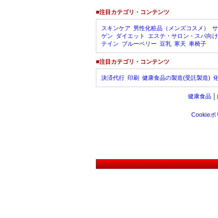
■注目カテゴリ・コンテンツ
スキンケア
男性化粧品（メンズコスメ）
サ
ゲン
ダイエット
エステ・サロン・スパ向け
テイン
ブルーベリー
豆乳
寒天
車椅子
■注目カテゴリ・コンテンツ
決済代行
印刷
健康食品の製造(受託製造)
健康食品
│
Cookie