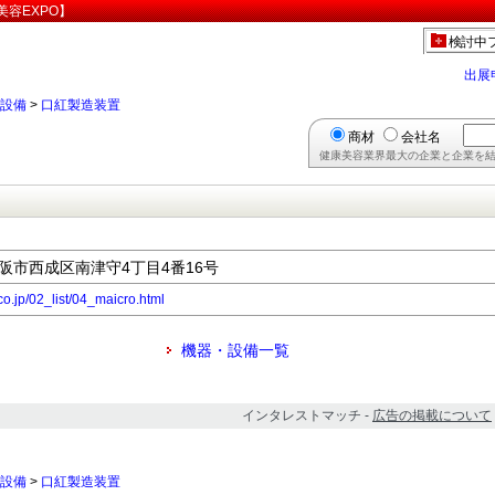
容EXPO】
検討中
出展
設備
>
口紅製造装置
商材
会社名
健康美容業界最大の企業と企業を結
府大阪市西成区南津守4丁目4番16号
co.jp/02_list/04_maicro.html
機器・設備一覧
インタレストマッチ -
広告の掲載について
設備
>
口紅製造装置