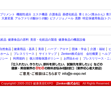
プリメント
機能性成分
エステ機器
介護食品
基礎化粧品
青ミカン(青みかん)
青汁
大麦若葉
アルファリポ酸(αリポ酸)
ピクノジェノール
黒酢
特定保健用食品(トク
化粧品
健康食品の原料
美容・化粧品の製造
健康食品の機器設備
自然食品
│
健康用品・器具
│
美容
│
ハーブ・アロマ
│
団体・学会
│
介護・福祉
│
ホーム
|
プレスリリース
|
サイトマップ
|
Zenken株式会社 会社概要
|
ヘルプ
ポリシー
|
利用規約
|
個人情報保護ポリシー
|
お問合わせ
|
プレスリリース・ニ
Copyright© 2005-2023
健康美容EXPO
[
Zenken株式会社
] All Rights Reserved.