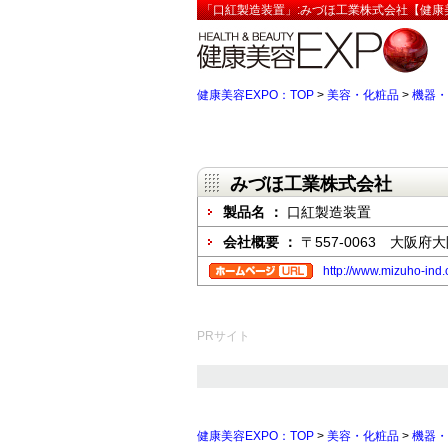
「口紅製造装置」:みづほ工業株式会社【健康美
健康美容EXPO：TOP
>
美容・化粧品
>
機器・
みづほ工業株式会社
製品名 ：
口紅製造装置
会社概要 ：
〒557-0063 大阪
http://www.mizuho-ind.
PRサイト
健康美容EXPO：TOP
>
美容・化粧品
>
機器・