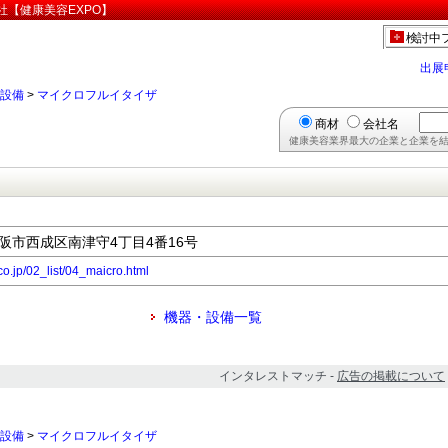
社【健康美容EXPO】
検討中
出展
設備
>
マイクロフルイタイザ
商材
会社名
健康美容業界最大の企業と企業を結
府大阪市西成区南津守4丁目4番16号
co.jp/02_list/04_maicro.html
機器・設備一覧
インタレストマッチ -
広告の掲載について
設備
>
マイクロフルイタイザ