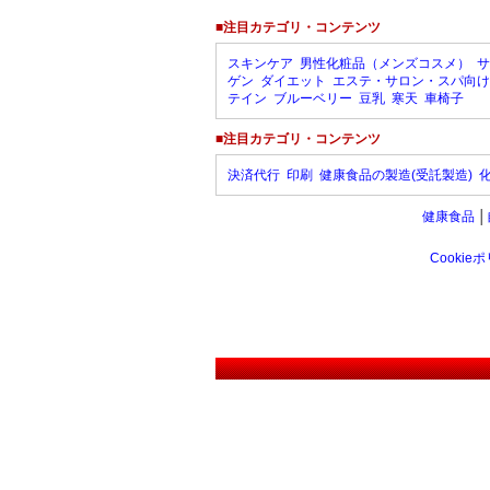
■注目カテゴリ・コンテンツ
スキンケア
男性化粧品（メンズコスメ）
サ
ゲン
ダイエット
エステ・サロン・スパ向け
テイン
ブルーベリー
豆乳
寒天
車椅子
■注目カテゴリ・コンテンツ
決済代行
印刷
健康食品の製造(受託製造)
健康食品
│
Cookie