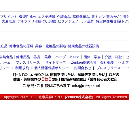
プリメント
機能性成分
エステ機器
介護食品
基礎化粧品
青ミカン(青みかん)
青汁
大麦若葉
アルファリポ酸(αリポ酸)
ピクノジェノール
黒酢
特定保健用食品(トク
化粧品
健康食品の原料
美容・化粧品の製造
健康食品の機器設備
自然食品
│
健康用品・器具
│
美容
│
ハーブ・アロマ
│
団体・学会
│
介護・福祉
│
ホーム
|
プレスリリース
|
サイトマップ
|
Zenken株式会社 会社概要
|
ヘルプ
ポリシー
|
利用規約
|
個人情報保護ポリシー
|
お問合わせ
|
プレスリリース・ニ
Copyright© 2005-2023
健康美容EXPO
[
Zenken株式会社
] All Rights Reserved.