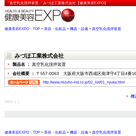
「真空乳化撹拌装置」:みづほ工業株式会社【健康美容EXPO】
健康美容EXPO：TOP
>
美容・化粧品
>
機器・設備
>
真空乳化撹拌装置
みづほ工業株式会社
製品名 ：
真空乳化撹拌装置
会社概要 ：
〒557-0063 大阪府大阪市西成区南津守4丁目4番1
http://www.mizuho-ind.co.jp/02_list/01_nyuka.html
機
PRサイト
健康美容EXPO：TOP
>
美容・化粧品
>
機器・設備
>
真空乳化撹拌装置