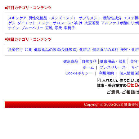
■注目カテゴリ・コンテンツ
スキンケア
男性化粧品（メンズコスメ）
サプリメント
機能性成分
エステ機
ゲン
ダイエット
エステ・サロン・スパ向け
大麦若葉
アルファリポ酸(αリポ
テイン
ブルーベリー
豆乳
寒天
車椅子
■注目カテゴリ・コンテンツ
決済代行
印刷
健康食品の製造(受託製造)
化粧品
健康食品の原料
美容・化粧
健康食品
│
自然食品
│
健康用品・器具
│
美容
ホーム
|
プレスリリース
|
サイ
Cookieポリシー
|
利用規約
|
個人情報保
Copyright© 2005-2023
健康美容