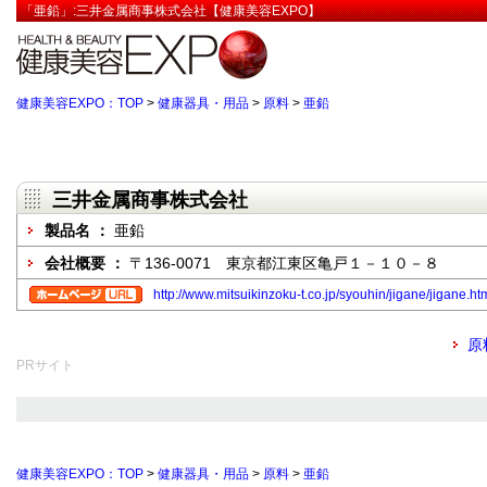
「亜鉛」:三井金属商事株式会社【健康美容EXPO】
健康美容EXPO：TOP
>
健康器具・用品
>
原料
>
亜鉛
三井金属商事株式会社
製品名 ：
亜鉛
会社概要 ：
〒136-0071 東京都江東区亀戸１－１０－８
http://www.mitsuikinzoku-t.co.jp/syouhin/jigane/jigane.ht
原
PRサイト
健康美容EXPO：TOP
>
健康器具・用品
>
原料
>
亜鉛