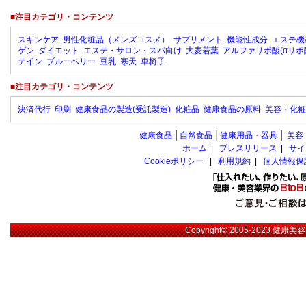
■注目カテゴリ・コンテンツ
スキンケア
男性化粧品（メンズコスメ）
サプリメント
機能性成分
エステ機
ゲン
ダイエット
エステ・サロン・スパ向け
大麦若葉
アルファリポ酸(αリポ
テイン
ブルーベリー
豆乳
寒天
車椅子
■注目カテゴリ・コンテンツ
決済代行
印刷
健康食品の製造(受託製造)
化粧品
健康食品の原料
美容・化粧
健康食品
│
自然食品
│
健康用品・器具
│
美容
ホーム
|
プレスリリース
|
サイ
Cookieポリシー
|
利用規約
|
個人情報保
Copyright© 2005-2023
健康美容