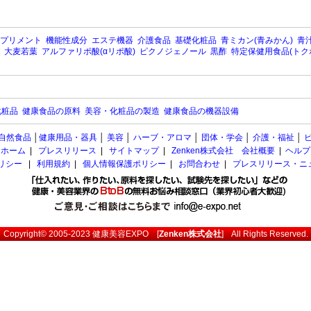
プリメント
機能性成分
エステ機器
介護食品
基礎化粧品
青ミカン(青みかん)
青汁
大麦若葉
アルファリポ酸(αリポ酸)
ピクノジェノール
黒酢
特定保健用食品(トク
化粧品
健康食品の原料
美容・化粧品の製造
健康食品の機器設備
自然食品
│
健康用品・器具
│
美容
│
ハーブ・アロマ
│
団体・学会
│
介護・福祉
│
ホーム
|
プレスリリース
|
サイトマップ
|
Zenken株式会社 会社概要
|
ヘルプ
ポリシー
|
利用規約
|
個人情報保護ポリシー
|
お問合わせ
|
プレスリリース・ニ
Copyright© 2005-2023
健康美容EXPO
[
Zenken株式会社
] All Rights Reserved.