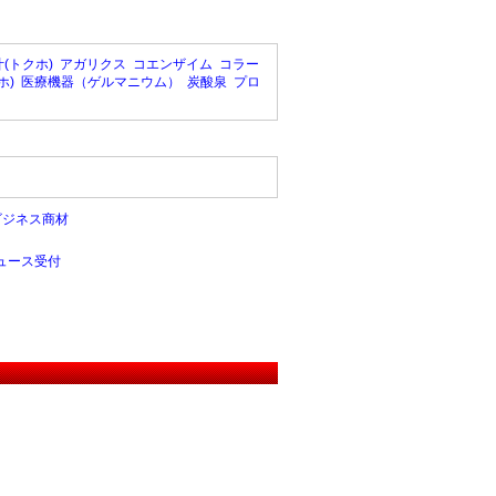
(トクホ)
アガリクス
コエンザイム
コラー
ホ)
医療機器（ゲルマニウム）
炭酸泉
プロ
ビジネス商材
ュース受付