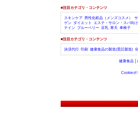
■注目カテゴリ・コンテンツ
スキンケア
男性化粧品（メンズコスメ）
サ
ゲン
ダイエット
エステ・サロン・スパ向け
テイン
ブルーベリー
豆乳
寒天
車椅子
■注目カテゴリ・コンテンツ
決済代行
印刷
健康食品の製造(受託製造)
健康食品
│
Cookie