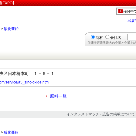
EXPO】
検討中
出展
>
酸化亜鉛
商材
会社名
健康美容業界最大の企業と企業を結
都中央区日本橋本町 １－６－１
com/service/a5_zinc-oxide.html
原料一覧
インタレストマッチ -
広告の掲載について
>
酸化亜鉛