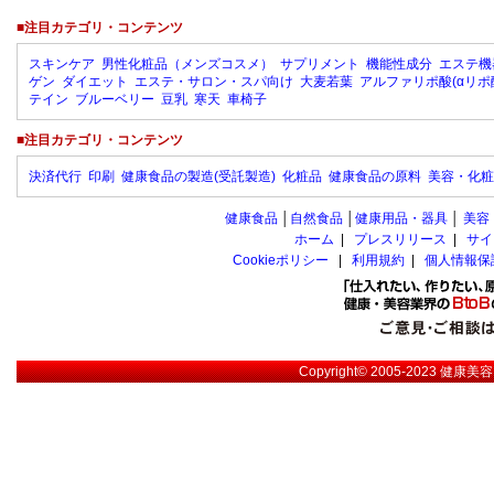
■注目カテゴリ・コンテンツ
スキンケア
男性化粧品（メンズコスメ）
サプリメント
機能性成分
エステ機
ゲン
ダイエット
エステ・サロン・スパ向け
大麦若葉
アルファリポ酸(αリポ
テイン
ブルーベリー
豆乳
寒天
車椅子
■注目カテゴリ・コンテンツ
決済代行
印刷
健康食品の製造(受託製造)
化粧品
健康食品の原料
美容・化粧
健康食品
│
自然食品
│
健康用品・器具
│
美容
ホーム
|
プレスリリース
|
サイ
Cookieポリシー
|
利用規約
|
個人情報保
Copyright© 2005-2023
健康美容