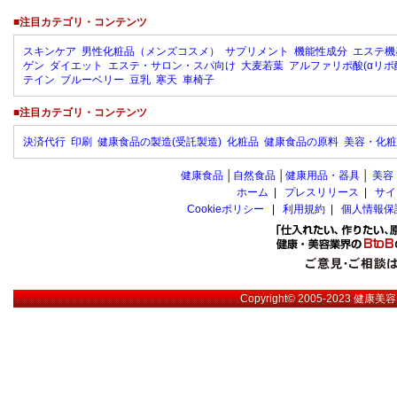
■注目カテゴリ・コンテンツ
スキンケア
男性化粧品（メンズコスメ）
サプリメント
機能性成分
エステ機
ゲン
ダイエット
エステ・サロン・スパ向け
大麦若葉
アルファリポ酸(αリポ
テイン
ブルーベリー
豆乳
寒天
車椅子
■注目カテゴリ・コンテンツ
決済代行
印刷
健康食品の製造(受託製造)
化粧品
健康食品の原料
美容・化粧
健康食品
│
自然食品
│
健康用品・器具
│
美容
ホーム
|
プレスリリース
|
サイ
Cookieポリシー
|
利用規約
|
個人情報保
Copyright© 2005-2023
健康美容