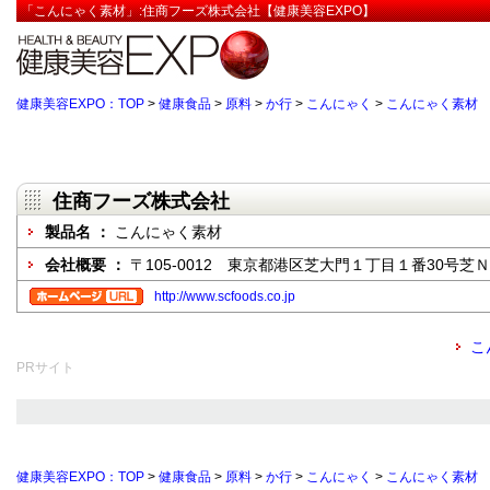
「こんにゃく素材」:住商フーズ株式会社【健康美容EXPO】
健康美容EXPO：TOP
>
健康食品
>
原料
>
か行
>
こんにゃく
>
こんにゃく素材
住商フーズ株式会社
製品名 ：
こんにゃく素材
会社概要 ：
〒105-0012 東京都港区芝大門１丁目１番30号芝
http://www.scfoods.co.jp
こ
PRサイト
健康美容EXPO：TOP
>
健康食品
>
原料
>
か行
>
こんにゃく
>
こんにゃく素材