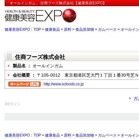
「オールインガム」:住商フーズ株式会社【健康美容EXPO】
健康美容EXPO：TOP
>
健康食品
>
原料
>
食品添加物
>
ガムベース
>
オールイ
住商フーズ株式会社
製品名 ：
オールインガム
会社概要 ：
〒105-0012 東京都港区芝大門１丁目１番30号芝
http://www.scfoods.co.jp
ガ
PRサイト
健康美容EXPO：TOP
>
健康食品
>
原料
>
食品添加物
>
ガムベース
>
オールイ