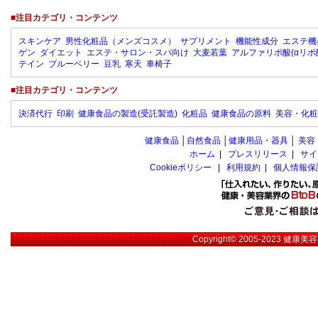
■注目カテゴリ・コンテンツ
スキンケア
男性化粧品（メンズコスメ）
サプリメント
機能性成分
エステ機
ゲン
ダイエット
エステ・サロン・スパ向け
大麦若葉
アルファリポ酸(αリポ
テイン
ブルーベリー
豆乳
寒天
車椅子
■注目カテゴリ・コンテンツ
決済代行
印刷
健康食品の製造(受託製造)
化粧品
健康食品の原料
美容・化粧
健康食品
│
自然食品
│
健康用品・器具
│
美容
ホーム
|
プレスリリース
|
サイ
Cookieポリシー
|
利用規約
|
個人情報保
Copyright© 2005-2023
健康美容