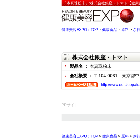
「本真珠粉末」:株式会社銀座・トマト【健康美
健康美容EXPO：TOP
>
健康食品
>
原料
>
さ
株式会社銀座・トマト
製品名 ：
本真珠粉末
会社概要 ：
〒104-0061 東京都
http://www.ee-cleopatra
PRサイト
健康美容EXPO：TOP
>
健康食品
>
原料
>
さ