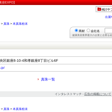
容EXPO】
検討中
出展
行
>
真珠
>
本真珠粉末
商材
会社名
健康美容業界最大の企業と企業を結
中央区銀座8-10-4和孝銀座8丁目ビル6F
.jp/
真珠一覧
インタレストマッチ -
広告の掲載について
行
>
真珠
>
本真珠粉末