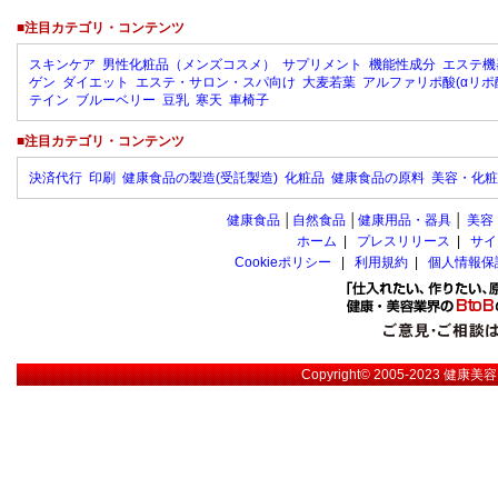
■注目カテゴリ・コンテンツ
スキンケア
男性化粧品（メンズコスメ）
サプリメント
機能性成分
エステ機
ゲン
ダイエット
エステ・サロン・スパ向け
大麦若葉
アルファリポ酸(αリポ
テイン
ブルーベリー
豆乳
寒天
車椅子
■注目カテゴリ・コンテンツ
決済代行
印刷
健康食品の製造(受託製造)
化粧品
健康食品の原料
美容・化粧
健康食品
│
自然食品
│
健康用品・器具
│
美容
ホーム
|
プレスリリース
|
サイ
Cookieポリシー
|
利用規約
|
個人情報保
Copyright© 2005-2023
健康美容