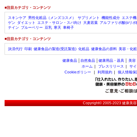
■注目カテゴリ・コンテンツ
スキンケア
男性化粧品（メンズコスメ）
サプリメント
機能性成分
エステ機
ゲン
ダイエット
エステ・サロン・スパ向け
大麦若葉
アルファリポ酸(αリポ
テイン
ブルーベリー
豆乳
寒天
車椅子
■注目カテゴリ・コンテンツ
決済代行
印刷
健康食品の製造(受託製造)
化粧品
健康食品の原料
美容・化粧
健康食品
│
自然食品
│
健康用品・器具
│
美容
ホーム
|
プレスリリース
|
サイ
Cookieポリシー
|
利用規約
|
個人情報保
Copyright© 2005-2023
健康美容