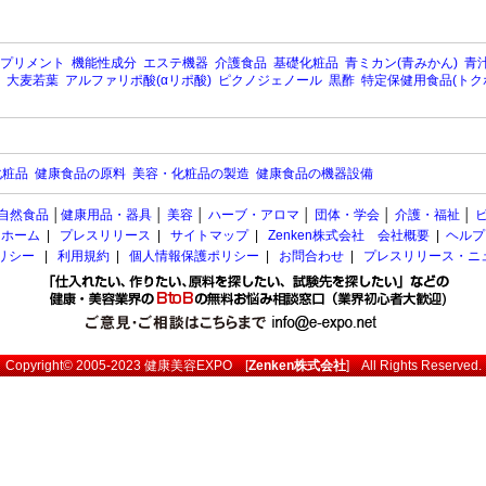
プリメント
機能性成分
エステ機器
介護食品
基礎化粧品
青ミカン(青みかん)
青汁
大麦若葉
アルファリポ酸(αリポ酸)
ピクノジェノール
黒酢
特定保健用食品(トク
化粧品
健康食品の原料
美容・化粧品の製造
健康食品の機器設備
自然食品
│
健康用品・器具
│
美容
│
ハーブ・アロマ
│
団体・学会
│
介護・福祉
│
ホーム
|
プレスリリース
|
サイトマップ
|
Zenken株式会社 会社概要
|
ヘルプ
ポリシー
|
利用規約
|
個人情報保護ポリシー
|
お問合わせ
|
プレスリリース・ニ
Copyright© 2005-2023
健康美容EXPO
[
Zenken株式会社
] All Rights Reserved.