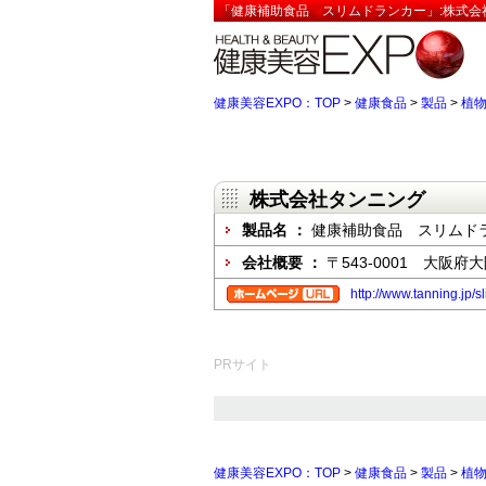
「健康補助食品 スリムドランカー」:株式会
健康美容EXPO：TOP
>
健康食品
>
製品
>
植
株式会社タンニング
製品名 ：
健康補助食品 スリムド
会社概要 ：
〒543-0001 大
http://www.tanning.jp/s
PRサイト
健康美容EXPO：TOP
>
健康食品
>
製品
>
植