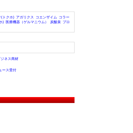
(トクホ)
アガリクス
コエンザイム
コラー
ホ)
医療機器（ゲルマニウム）
炭酸泉
プロ
ビジネス商材
ュース受付