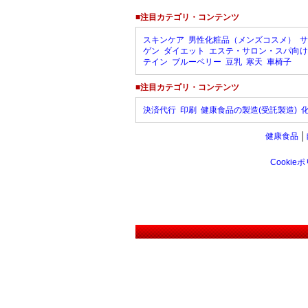
■注目カテゴリ・コンテンツ
スキンケア
男性化粧品（メンズコスメ）
サ
ゲン
ダイエット
エステ・サロン・スパ向け
テイン
ブルーベリー
豆乳
寒天
車椅子
■注目カテゴリ・コンテンツ
決済代行
印刷
健康食品の製造(受託製造)
健康食品
│
Cookie