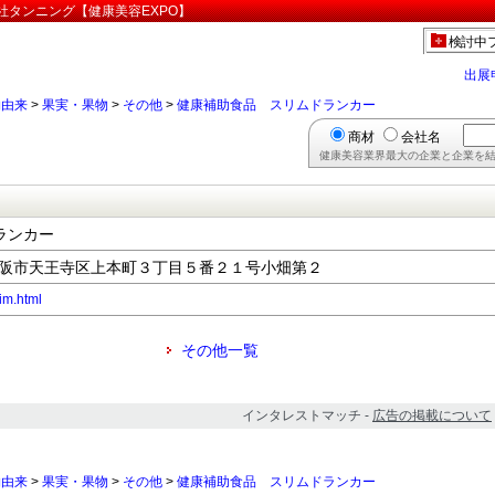
社タンニング【健康美容EXPO】
検討中
出展
物由来
>
果実・果物
>
その他
>
健康補助食品 スリムドランカー
商材
会社名
健康美容業界最大の企業と企業を結
ランカー
阪府大阪市天王寺区上本町３丁目５番２１号小畑第２
lim.html
その他一覧
インタレストマッチ -
広告の掲載について
物由来
>
果実・果物
>
その他
>
健康補助食品 スリムドランカー