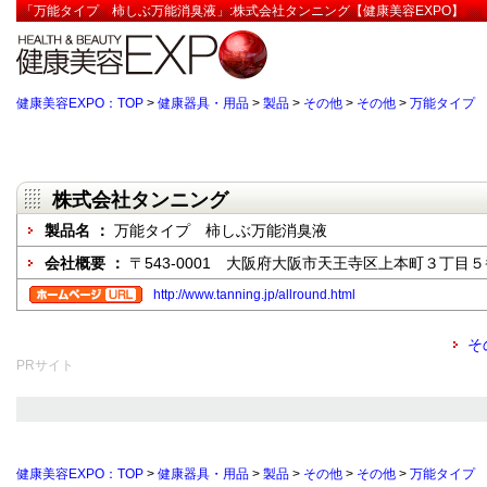
「万能タイプ 柿しぶ万能消臭液」:株式会社タンニング【健康美容EXPO】
健康美容EXPO：TOP
>
健康器具・用品
>
製品
>
その他
>
その他
>
万能タイプ
株式会社タンニング
製品名 ：
万能タイプ 柿しぶ万能消臭液
会社概要 ：
〒543-0001 大阪府大阪市天王寺区上本町３丁目
http://www.tanning.jp/allround.html
そ
PRサイト
健康美容EXPO：TOP
>
健康器具・用品
>
製品
>
その他
>
その他
>
万能タイプ