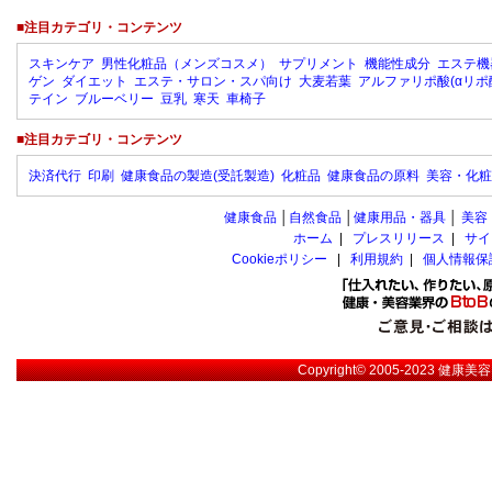
■注目カテゴリ・コンテンツ
スキンケア
男性化粧品（メンズコスメ）
サプリメント
機能性成分
エステ機
ゲン
ダイエット
エステ・サロン・スパ向け
大麦若葉
アルファリポ酸(αリポ
テイン
ブルーベリー
豆乳
寒天
車椅子
■注目カテゴリ・コンテンツ
決済代行
印刷
健康食品の製造(受託製造)
化粧品
健康食品の原料
美容・化粧
健康食品
│
自然食品
│
健康用品・器具
│
美容
ホーム
|
プレスリリース
|
サイ
Cookieポリシー
|
利用規約
|
個人情報保
Copyright© 2005-2023
健康美容