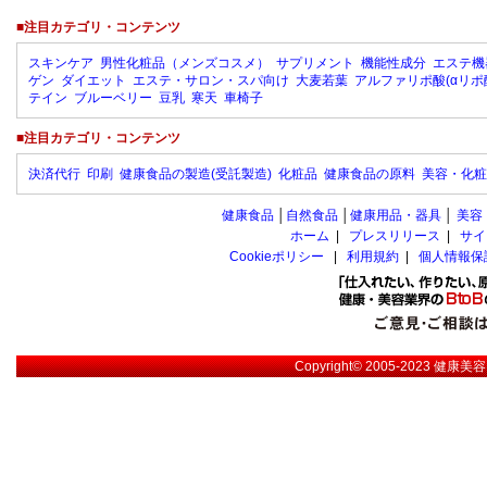
■注目カテゴリ・コンテンツ
スキンケア
男性化粧品（メンズコスメ）
サプリメント
機能性成分
エステ機
ゲン
ダイエット
エステ・サロン・スパ向け
大麦若葉
アルファリポ酸(αリポ
テイン
ブルーベリー
豆乳
寒天
車椅子
■注目カテゴリ・コンテンツ
決済代行
印刷
健康食品の製造(受託製造)
化粧品
健康食品の原料
美容・化粧
健康食品
│
自然食品
│
健康用品・器具
│
美容
ホーム
|
プレスリリース
|
サイ
Cookieポリシー
|
利用規約
|
個人情報保
Copyright© 2005-2023
健康美容