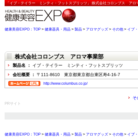
「イブ・テイラー ミンティ・フットスプリッツ」:株式会社コロンブス アロマ
健康美容EXPO：TOP
>
健康器具・用品
>
製品
>
アロマグッズ
>
その他
>
イブ
株式会社コロンブス アロマ事業部
製品名 ：
イブ・テイラー ミンティ・フットスプリッツ
会社概要 ：
〒111-8610 東京都東京都台東区寿4-16-7
http://www.columbus.co.jp/
そ
PRサイト
健康美容EXPO：TOP
>
健康器具・用品
>
製品
>
アロマグッズ
>
その他
>
イブ