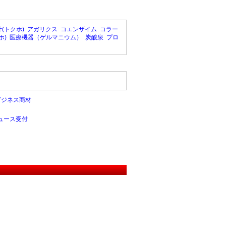
(トクホ)
アガリクス
コエンザイム
コラー
ホ)
医療機器（ゲルマニウム）
炭酸泉
プロ
ビジネス商材
ュース受付