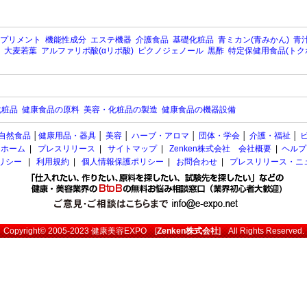
プリメント
機能性成分
エステ機器
介護食品
基礎化粧品
青ミカン(青みかん)
青汁
大麦若葉
アルファリポ酸(αリポ酸)
ピクノジェノール
黒酢
特定保健用食品(トク
化粧品
健康食品の原料
美容・化粧品の製造
健康食品の機器設備
自然食品
│
健康用品・器具
│
美容
│
ハーブ・アロマ
│
団体・学会
│
介護・福祉
│
ホーム
|
プレスリリース
|
サイトマップ
|
Zenken株式会社 会社概要
|
ヘルプ
ポリシー
|
利用規約
|
個人情報保護ポリシー
|
お問合わせ
|
プレスリリース・ニ
Copyright© 2005-2023
健康美容EXPO
[
Zenken株式会社
] All Rights Reserved.