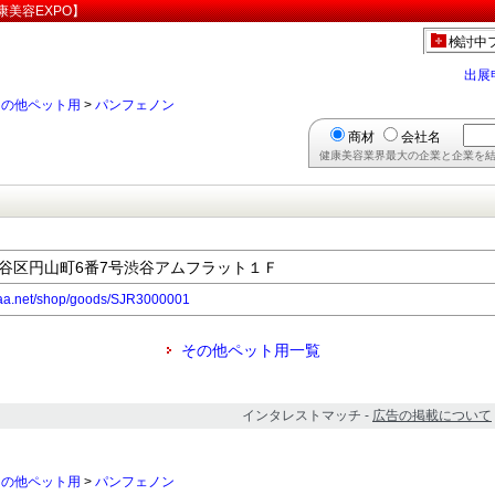
美容EXPO】
検討中
出展
その他ペット用
>
パンフェノン
商材
会社名
健康美容業界最大の企業と企業を結
都渋谷区円山町6番7号渋谷アムフラット１Ｆ
saa.net/shop/goods/SJR3000001
その他ペット用一覧
インタレストマッチ -
広告の掲載について
その他ペット用
>
パンフェノン