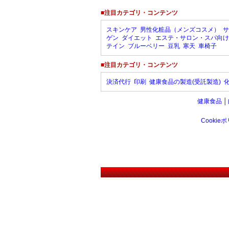
■注目カテゴリ・コンテンツ
スキンケア
男性化粧品（メンズコスメ）
サ
ゲン
ダイエット
エステ・サロン・スパ向け
テイン
ブルーベリー
豆乳
寒天
車椅子
■注目カテゴリ・コンテンツ
決済代行
印刷
健康食品の製造(受託製造)
健康食品
│
Cookie