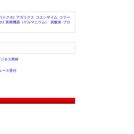
(トクホ)
アガリクス
コエンザイム
コラー
ホ)
医療機器（ゲルマニウム）
炭酸泉
プロ
ビジネス商材
ュース受付