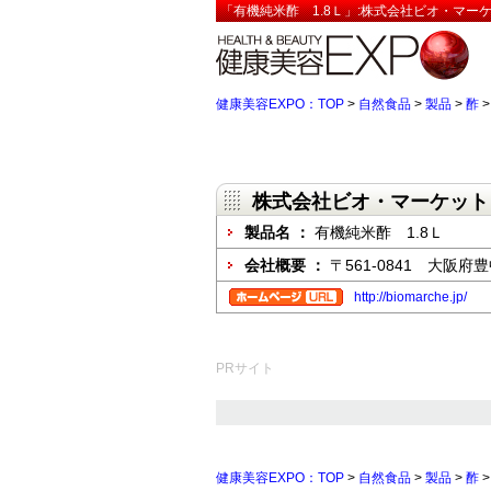
「有機純米酢 1.8Ｌ」:株式会社ビオ・マー
健康美容EXPO：TOP
>
自然食品
>
製品
>
酢
株式会社ビオ・マーケット
製品名 ：
有機純米酢 1.8Ｌ
会社概要 ：
〒561-0841 大阪府豊
http://biomarche.jp/
PRサイト
健康美容EXPO：TOP
>
自然食品
>
製品
>
酢