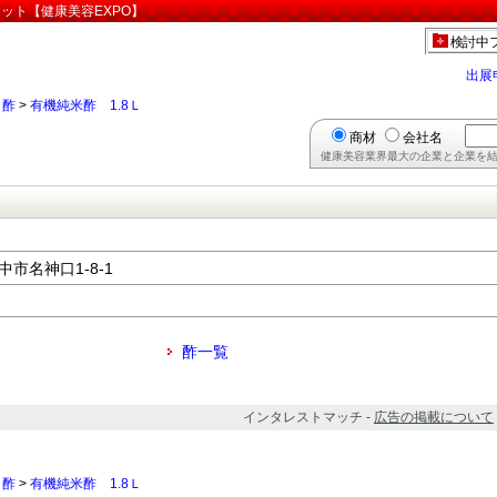
ケット【健康美容EXPO】
検討中
出展
>
酢
>
有機純米酢 1.8Ｌ
商材
会社名
健康美容業界最大の企業と企業を結
中市名神口1-8-1
酢一覧
インタレストマッチ -
広告の掲載について
>
酢
>
有機純米酢 1.8Ｌ