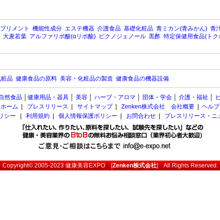
プリメント
機能性成分
エステ機器
介護食品
基礎化粧品
青ミカン(青みかん)
青汁
大麦若葉
アルファリポ酸(αリポ酸)
ピクノジェノール
黒酢
特定保健用食品(トク
化粧品
健康食品の原料
美容・化粧品の製造
健康食品の機器設備
自然食品
│
健康用品・器具
│
美容
│
ハーブ・アロマ
│
団体・学会
│
介護・福祉
│
ホーム
|
プレスリリース
|
サイトマップ
|
Zenken株式会社 会社概要
|
ヘルプ
ポリシー
|
利用規約
|
個人情報保護ポリシー
|
お問合わせ
|
プレスリリース・ニ
Copyright© 2005-2023
健康美容EXPO
[
Zenken株式会社
] All Rights Reserved.