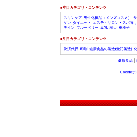
■注目カテゴリ・コンテンツ
スキンケア
男性化粧品（メンズコスメ）
サ
ゲン
ダイエット
エステ・サロン・スパ向け
テイン
ブルーベリー
豆乳
寒天
車椅子
■注目カテゴリ・コンテンツ
決済代行
印刷
健康食品の製造(受託製造)
健康食品
│
Cookie