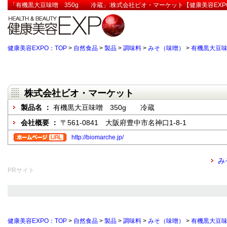
「有機黒大豆味噌 350g 冷蔵」:株式会社ビオ・マーケット【健康美容EXP
健康美容EXPO：TOP
>
自然食品
>
製品
>
調味料
>
みそ（味噌）
>
有機黒大豆味
株式会社ビオ・マーケット
製品名 ：
有機黒大豆味噌 350g 冷蔵
会社概要 ：
〒561-0841 大阪府豊中市名神口1-8-1
http://biomarche.jp/
み
PRサイト
健康美容EXPO：TOP
>
自然食品
>
製品
>
調味料
>
みそ（味噌）
>
有機黒大豆味