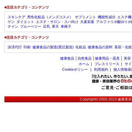
■注目カテゴリ・コンテンツ
スキンケア
男性化粧品（メンズコスメ）
サプリメント
機能性成分
エステ機
ゲン
ダイエット
エステ・サロン・スパ向け
大麦若葉
アルファリポ酸(αリポ
テイン
ブルーベリー
豆乳
寒天
車椅子
■注目カテゴリ・コンテンツ
決済代行
印刷
健康食品の製造(受託製造)
化粧品
健康食品の原料
美容・化粧
健康食品
│
自然食品
│
健康用品・器具
│
美容
ホーム
|
プレスリリース
|
サイ
Cookieポリシー
|
利用規約
|
個人情報保
Copyright© 2005-2023
健康美容