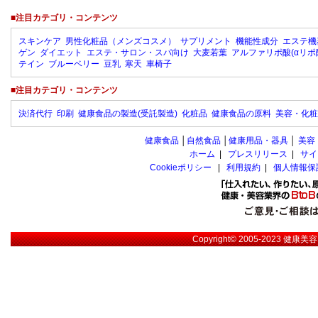
■注目カテゴリ・コンテンツ
スキンケア
男性化粧品（メンズコスメ）
サプリメント
機能性成分
エステ機
ゲン
ダイエット
エステ・サロン・スパ向け
大麦若葉
アルファリポ酸(αリポ
テイン
ブルーベリー
豆乳
寒天
車椅子
■注目カテゴリ・コンテンツ
決済代行
印刷
健康食品の製造(受託製造)
化粧品
健康食品の原料
美容・化粧
健康食品
│
自然食品
│
健康用品・器具
│
美容
ホーム
|
プレスリリース
|
サイ
Cookieポリシー
|
利用規約
|
個人情報保
Copyright© 2005-2023
健康美容