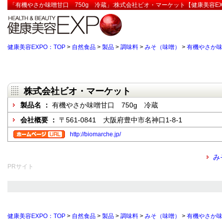
「有機やさか味噌甘口 750g 冷蔵」:株式会社ビオ・マーケット【健康美容EX
健康美容EXPO：TOP
>
自然食品
>
製品
>
調味料
>
みそ（味噌）
>
有機やさか味
株式会社ビオ・マーケット
製品名 ：
有機やさか味噌甘口 750g 冷蔵
会社概要 ：
〒561-0841 大阪府豊中市名神口1-8-1
http://biomarche.jp/
み
PRサイト
健康美容EXPO：TOP
>
自然食品
>
製品
>
調味料
>
みそ（味噌）
>
有機やさか味