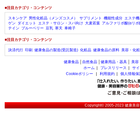
■注目カテゴリ・コンテンツ
スキンケア
男性化粧品（メンズコスメ）
サプリメント
機能性成分
エステ機
ゲン
ダイエット
エステ・サロン・スパ向け
大麦若葉
アルファリポ酸(αリポ
テイン
ブルーベリー
豆乳
寒天
車椅子
■注目カテゴリ・コンテンツ
決済代行
印刷
健康食品の製造(受託製造)
化粧品
健康食品の原料
美容・化粧
健康食品
│
自然食品
│
健康用品・器具
│
美容
ホーム
|
プレスリリース
|
サイ
Cookieポリシー
|
利用規約
|
個人情報保
Copyright© 2005-2023
健康美容