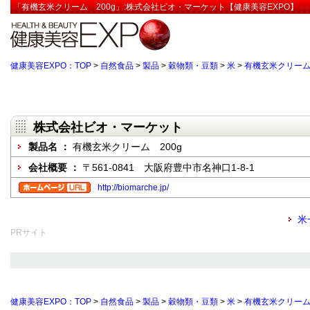
「有機玄米クリーム 200g」:株式会社ビオ・マーケット【健康美容EXPO】
健康美容EXPO：TOP
>
自然食品
>
製品
>
穀物類・豆類
>
米
>
有機玄米クリーム 
株式会社ビオ・マーケット
製品名 ：
有機玄米クリーム 200g
会社概要 ：
〒561-0841 大阪府豊中市名神口1-8-1
http://biomarche.jp/
米
PRサイト
健康美容EXPO：TOP
>
自然食品
>
製品
>
穀物類・豆類
>
米
>
有機玄米クリーム 