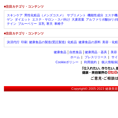
■注目カテゴリ・コンテンツ
スキンケア
男性化粧品（メンズコスメ）
サプリメント
機能性成分
エステ機
ゲン
ダイエット
エステ・サロン・スパ向け
大麦若葉
アルファリポ酸(αリポ
テイン
ブルーベリー
豆乳
寒天
車椅子
■注目カテゴリ・コンテンツ
決済代行
印刷
健康食品の製造(受託製造)
化粧品
健康食品の原料
美容・化粧
健康食品
│
自然食品
│
健康用品・器具
│
美容
ホーム
|
プレスリリース
|
サイ
Cookieポリシー
|
利用規約
|
個人情報保
Copyright© 2005-2023
健康美容