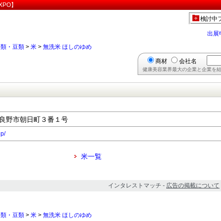
XPO】
検討中
出展
物類・豆類
>
米
>
無洗米 ほしのゆめ
商材
会社名
健康美容業界最大の企業と企業を結
道富良野市朝日町３番１号
jp/
米一覧
インタレストマッチ -
広告の掲載について
物類・豆類
>
米
>
無洗米 ほしのゆめ