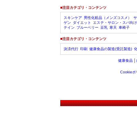
■注目カテゴリ・コンテンツ
スキンケア
男性化粧品（メンズコスメ）
サ
ゲン
ダイエット
エステ・サロン・スパ向け
テイン
ブルーベリー
豆乳
寒天
車椅子
■注目カテゴリ・コンテンツ
決済代行
印刷
健康食品の製造(受託製造)
健康食品
│
Cookie