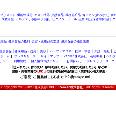
プリメント
機能性成分
エステ機器
介護食品
基礎化粧品
青ミカン(青みかん)
青汁
大麦若葉
アルファリポ酸(αリポ酸)
ピクノジェノール
黒酢
特定保健用食品(トク
化粧品
健康食品の原料
美容・化粧品の製造
健康食品の機器設備
自然食品
│
健康用品・器具
│
美容
│
ハーブ・アロマ
│
団体・学会
│
介護・福祉
│
ホーム
|
プレスリリース
|
サイトマップ
|
Zenken株式会社 会社概要
|
ヘルプ
ポリシー
|
利用規約
|
個人情報保護ポリシー
|
お問合わせ
|
プレスリリース・ニ
Copyright© 2005-2023
健康美容EXPO
[
Zenken株式会社
] All Rights Reserved.