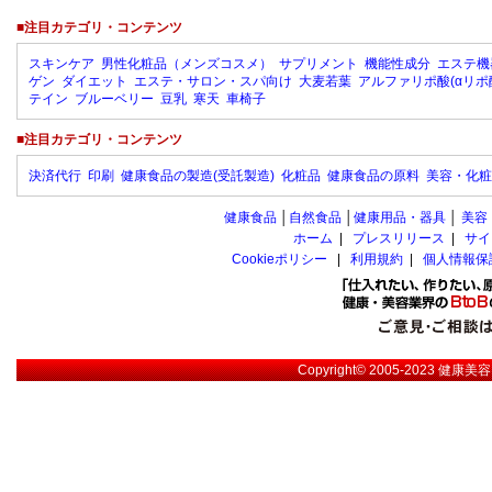
■注目カテゴリ・コンテンツ
スキンケア
男性化粧品（メンズコスメ）
サプリメント
機能性成分
エステ機
ゲン
ダイエット
エステ・サロン・スパ向け
大麦若葉
アルファリポ酸(αリポ
テイン
ブルーベリー
豆乳
寒天
車椅子
■注目カテゴリ・コンテンツ
決済代行
印刷
健康食品の製造(受託製造)
化粧品
健康食品の原料
美容・化粧
健康食品
│
自然食品
│
健康用品・器具
│
美容
ホーム
|
プレスリリース
|
サイ
Cookieポリシー
|
利用規約
|
個人情報保
Copyright© 2005-2023
健康美容