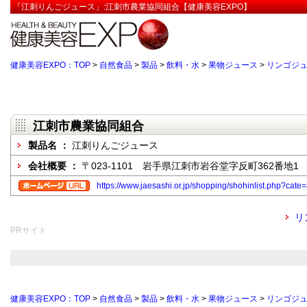
「江刺りんごジュース」:江刺市農業協同組合【健康美容EXPO】
健康美容EXPO：TOP
>
自然食品
>
製品
>
飲料・水
>
果物ジュース
>
リンゴジ
江刺市農業協同組合
製品名 ：
江刺りんごジュース
会社概要 ：
〒023-1101 岩手県江刺市岩谷堂字反町362番地1
https://www.jaesashi.or.jp/shopping/shohinlist.php?cate=
リ
PRサイト
健康美容EXPO：TOP
>
自然食品
>
製品
>
飲料・水
>
果物ジュース
>
リンゴジ