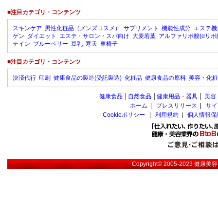
■注目カテゴリ・コンテンツ
スキンケア
男性化粧品（メンズコスメ）
サプリメント
機能性成分
エステ機
ゲン
ダイエット
エステ・サロン・スパ向け
大麦若葉
アルファリポ酸(αリポ
テイン
ブルーベリー
豆乳
寒天
車椅子
■注目カテゴリ・コンテンツ
決済代行
印刷
健康食品の製造(受託製造)
化粧品
健康食品の原料
美容・化粧
健康食品
│
自然食品
│
健康用品・器具
│
美容
ホーム
|
プレスリリース
|
サイ
Cookieポリシー
|
利用規約
|
個人情報保
Copyright© 2005-2023
健康美容