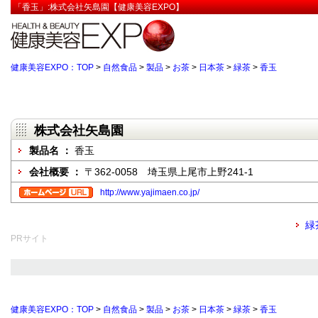
「香玉」:株式会社矢島園【健康美容EXPO】
健康美容EXPO：TOP
>
自然食品
>
製品
>
お茶
>
日本茶
>
緑茶
>
香玉
株式会社矢島園
製品名 ：
香玉
会社概要 ：
〒362-0058 埼玉県上尾市上野241-1
http://www.yajimaen.co.jp/
緑
PRサイト
健康美容EXPO：TOP
>
自然食品
>
製品
>
お茶
>
日本茶
>
緑茶
>
香玉