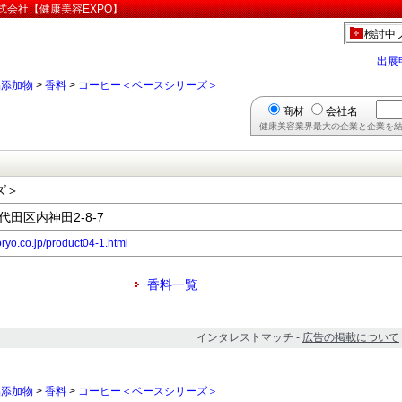
式会社【健康美容EXPO】
検討中
出展
品添加物
>
香料
>
コーヒー＜ベースシリーズ＞
商材
会社名
健康美容業界最大の企業と企業を結
ズ＞
千代田区内神田2-8-7
ryo.co.jp/product04-1.html
香料一覧
インタレストマッチ -
広告の掲載について
品添加物
>
香料
>
コーヒー＜ベースシリーズ＞