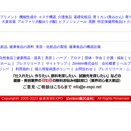
プリメント
機能性成分
エステ機器
介護食品
基礎化粧品
青ミカン(青みかん)
青汁
大麦若葉
アルファリポ酸(αリポ酸)
ピクノジェノール
黒酢
特定保健用食品(トク
化粧品
健康食品の原料
美容・化粧品の製造
健康食品の機器設備
自然食品
│
健康用品・器具
│
美容
│
ハーブ・アロマ
│
団体・学会
│
介護・福祉
│
ホーム
|
プレスリリース
|
サイトマップ
|
Zenken株式会社 会社概要
|
ヘルプ
ポリシー
|
利用規約
|
個人情報保護ポリシー
|
お問合わせ
|
プレスリリース・ニ
Copyright© 2005-2023
健康美容EXPO
[
Zenken株式会社
] All Rights Reserved.