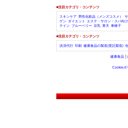
■注目カテゴリ・コンテンツ
スキンケア
男性化粧品（メンズコスメ）
サ
ゲン
ダイエット
エステ・サロン・スパ向け
テイン
ブルーベリー
豆乳
寒天
車椅子
■注目カテゴリ・コンテンツ
決済代行
印刷
健康食品の製造(受託製造)
健康食品
│
Cookie