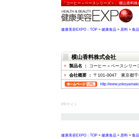
「コーヒー＜ベースシリーズ＞」:横山香料株
健康美容EXPO：TOP
>
健康食品
>
原料
>
食
横山香料株式会社
製品名 ：
コーヒー＜ベースシリー
会社概要 ：
〒101-0047 東京都
http://www.yokoyamako
PRサイト
健康美容EXPO：TOP
>
健康食品
>
原料
>
食