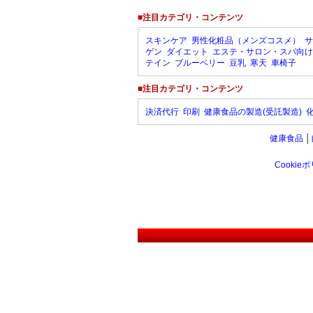
■注目カテゴリ・コンテンツ
スキンケア
男性化粧品（メンズコスメ）
サ
ゲン
ダイエット
エステ・サロン・スパ向け
テイン
ブルーベリー
豆乳
寒天
車椅子
■注目カテゴリ・コンテンツ
決済代行
印刷
健康食品の製造(受託製造)
健康食品
│
Cookie