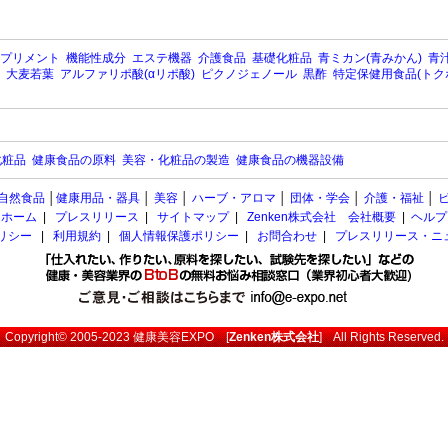
プリメント
機能性成分
エステ機器
介護食品
基礎化粧品
青ミカン(青みかん)
青汁
大麦若葉
アルファリポ酸(αリポ酸)
ピクノジェノール
黒酢
特定保健用食品(トク
化粧品
健康食品の原料
美容・化粧品の製造
健康食品の機器設備
自然食品
│
健康用品・器具
│
美容
│
ハーブ・アロマ
│
団体・学会
│
介護・福祉
│
ホーム
|
プレスリリース
|
サイトマップ
|
Zenken株式会社 会社概要
|
ヘルプ
ポリシー
|
利用規約
|
個人情報保護ポリシー
|
お問合わせ
|
プレスリリース・ニ
Copyright© 2005-2023
健康美容EXPO
[
Zenken株式会社
] All Rights Reserved.