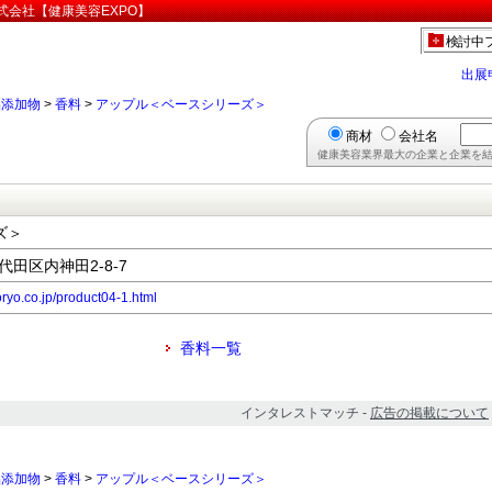
式会社【健康美容EXPO】
検討中
出展
品添加物
>
香料
>
アップル＜ベースシリーズ＞
商材
会社名
健康美容業界最大の企業と企業を結
ズ＞
千代田区内神田2-8-7
ryo.co.jp/product04-1.html
香料一覧
インタレストマッチ -
広告の掲載について
品添加物
>
香料
>
アップル＜ベースシリーズ＞