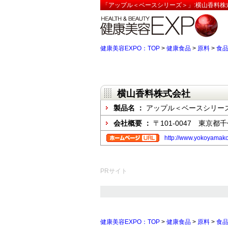
「アップル＜ベースシリーズ＞」:横山香料株
健康美容EXPO：TOP
>
健康食品
>
原料
>
食
横山香料株式会社
製品名 ：
アップル＜ベースシリー
会社概要 ：
〒101-0047 東京都
http://www.yokoyamako
PRサイト
健康美容EXPO：TOP
>
健康食品
>
原料
>
食