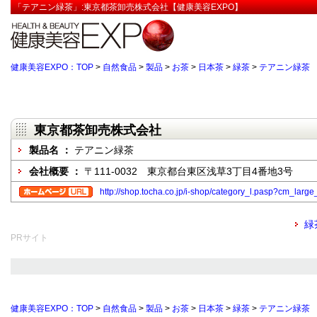
「テアニン緑茶」:東京都茶卸売株式会社【健康美容EXPO】
健康美容EXPO：TOP
>
自然食品
>
製品
>
お茶
>
日本茶
>
緑茶
>
テアニン緑茶
東京都茶卸売株式会社
製品名 ：
テアニン緑茶
会社概要 ：
〒111-0032 東京都台東区浅草3丁目4番地3号
http://shop.tocha.co.jp/i-shop/category_l.pasp?cm_larg
緑
PRサイト
健康美容EXPO：TOP
>
自然食品
>
製品
>
お茶
>
日本茶
>
緑茶
>
テアニン緑茶