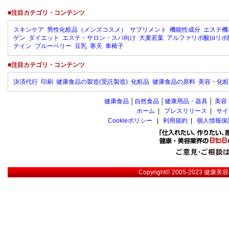
■注目カテゴリ・コンテンツ
スキンケア
男性化粧品（メンズコスメ）
サプリメント
機能性成分
エステ機
ゲン
ダイエット
エステ・サロン・スパ向け
大麦若葉
アルファリポ酸(αリポ
テイン
ブルーベリー
豆乳
寒天
車椅子
■注目カテゴリ・コンテンツ
決済代行
印刷
健康食品の製造(受託製造)
化粧品
健康食品の原料
美容・化粧
健康食品
│
自然食品
│
健康用品・器具
│
美容
ホーム
|
プレスリリース
|
サイ
Cookieポリシー
|
利用規約
|
個人情報保
Copyright© 2005-2023
健康美容