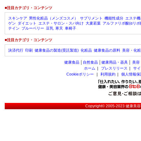
■注目カテゴリ・コンテンツ
スキンケア
男性化粧品（メンズコスメ）
サプリメント
機能性成分
エステ機
ゲン
ダイエット
エステ・サロン・スパ向け
大麦若葉
アルファリポ酸(αリポ
テイン
ブルーベリー
豆乳
寒天
車椅子
■注目カテゴリ・コンテンツ
決済代行
印刷
健康食品の製造(受託製造)
化粧品
健康食品の原料
美容・化粧
健康食品
│
自然食品
│
健康用品・器具
│
美容
ホーム
|
プレスリリース
|
サイ
Cookieポリシー
|
利用規約
|
個人情報保
Copyright© 2005-2023
健康美容