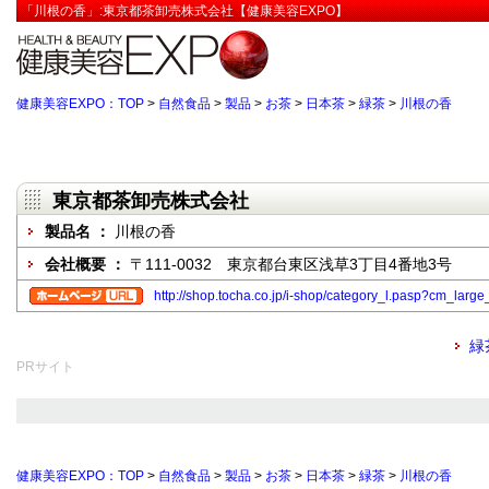
「川根の香」:東京都茶卸売株式会社【健康美容EXPO】
健康美容EXPO：TOP
>
自然食品
>
製品
>
お茶
>
日本茶
>
緑茶
>
川根の香
東京都茶卸売株式会社
製品名 ：
川根の香
会社概要 ：
〒111-0032 東京都台東区浅草3丁目4番地3号
http://shop.tocha.co.jp/i-shop/category_l.pasp?cm_larg
緑
PRサイト
健康美容EXPO：TOP
>
自然食品
>
製品
>
お茶
>
日本茶
>
緑茶
>
川根の香