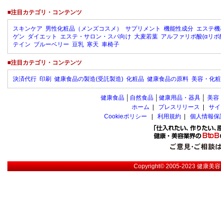
■注目カテゴリ・コンテンツ
スキンケア
男性化粧品（メンズコスメ）
サプリメント
機能性成分
エステ機
ゲン
ダイエット
エステ・サロン・スパ向け
大麦若葉
アルファリポ酸(αリポ
テイン
ブルーベリー
豆乳
寒天
車椅子
■注目カテゴリ・コンテンツ
決済代行
印刷
健康食品の製造(受託製造)
化粧品
健康食品の原料
美容・化粧
健康食品
│
自然食品
│
健康用品・器具
│
美容
ホーム
|
プレスリリース
|
サイ
Cookieポリシー
|
利用規約
|
個人情報保
Copyright© 2005-2023
健康美容