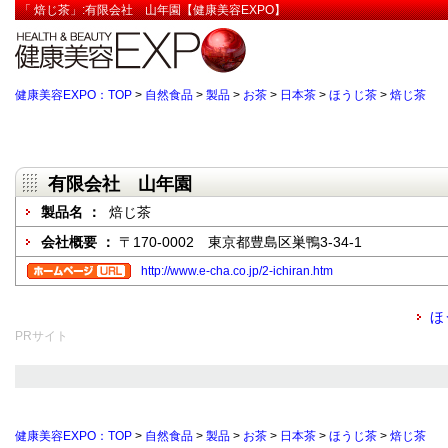
「 焙じ茶」:有限会社 山年園【健康美容EXPO】
健康美容EXPO：TOP
>
自然食品
>
製品
>
お茶
>
日本茶
>
ほうじ茶
>
焙じ茶
有限会社 山年園
製品名 ：
焙じ茶
会社概要 ：
〒170-0002 東京都豊島区巣鴨3-34-1
http://www.e-cha.co.jp/2-ichiran.htm
ほ
PRサイト
健康美容EXPO：TOP
>
自然食品
>
製品
>
お茶
>
日本茶
>
ほうじ茶
>
焙じ茶