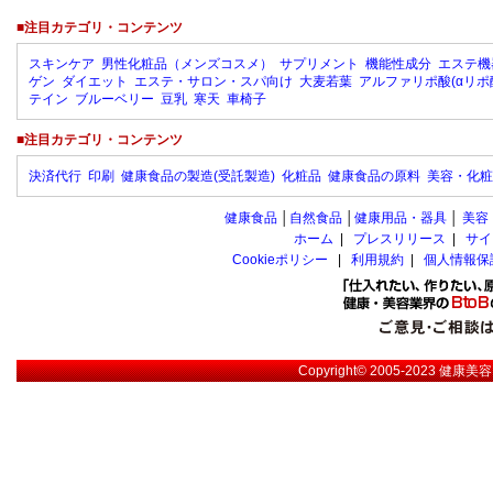
■注目カテゴリ・コンテンツ
スキンケア
男性化粧品（メンズコスメ）
サプリメント
機能性成分
エステ機
ゲン
ダイエット
エステ・サロン・スパ向け
大麦若葉
アルファリポ酸(αリポ
テイン
ブルーベリー
豆乳
寒天
車椅子
■注目カテゴリ・コンテンツ
決済代行
印刷
健康食品の製造(受託製造)
化粧品
健康食品の原料
美容・化粧
健康食品
│
自然食品
│
健康用品・器具
│
美容
ホーム
|
プレスリリース
|
サイ
Cookieポリシー
|
利用規約
|
個人情報保
Copyright© 2005-2023
健康美容