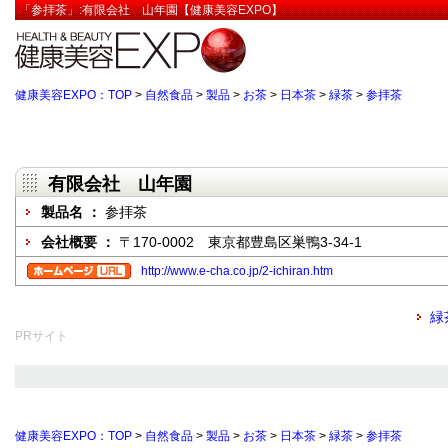
「参拝茶」:有限会社 山年園【健康美容EXPO】
健康美容EXPO：TOP
>
自然食品
>
製品
>
お茶
>
日本茶
>
緑茶
>
参拝茶
有限会社 山年園
製品名 ：
参拝茶
会社概要 ：
〒170-0002 東京都豊島区巣鴨3-34-1
http://www.e-cha.co.jp/2-ichiran.htm
緑
PRサイト
健康美容EXPO：TOP
>
自然食品
>
製品
>
お茶
>
日本茶
>
緑茶
>
参拝茶