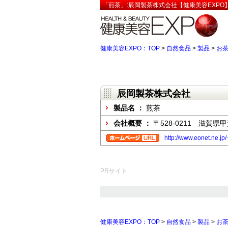
「煎茶」:辰岡製茶株式会社【健康美容EXPO
健康美容EXPO：TOP
>
自然食品
>
製品
>
お
辰岡製茶株式会社
製品名 ：
煎茶
会社概要 ：
〒528-0211 滋賀
http://www.eonet.ne.jp
PRサイト
健康美容EXPO：TOP
>
自然食品
>
製品
>
お