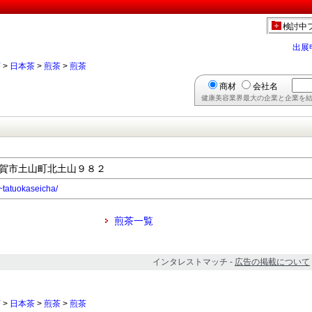
】
検討中
出展
茶
>
日本茶
>
煎茶
>
煎茶
商材
会社名
健康美容業界最大の企業と企業を結
県甲賀市土山町北土山９８２
/~tatuokaseicha/
煎茶一覧
インタレストマッチ -
広告の掲載について
茶
>
日本茶
>
煎茶
>
煎茶