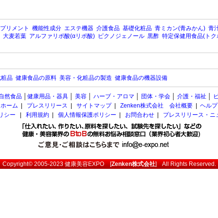
プリメント
機能性成分
エステ機器
介護食品
基礎化粧品
青ミカン(青みかん)
青汁
大麦若葉
アルファリポ酸(αリポ酸)
ピクノジェノール
黒酢
特定保健用食品(トク
化粧品
健康食品の原料
美容・化粧品の製造
健康食品の機器設備
自然食品
│
健康用品・器具
│
美容
│
ハーブ・アロマ
│
団体・学会
│
介護・福祉
│
ホーム
|
プレスリリース
|
サイトマップ
|
Zenken株式会社 会社概要
|
ヘルプ
ポリシー
|
利用規約
|
個人情報保護ポリシー
|
お問合わせ
|
プレスリリース・ニ
Copyright© 2005-2023
健康美容EXPO
[
Zenken株式会社
] All Rights Reserved.