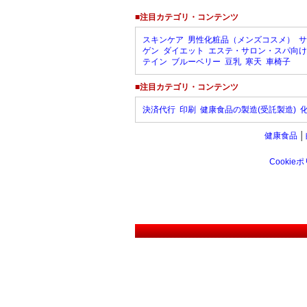
■注目カテゴリ・コンテンツ
スキンケア
男性化粧品（メンズコスメ）
サ
ゲン
ダイエット
エステ・サロン・スパ向け
テイン
ブルーベリー
豆乳
寒天
車椅子
■注目カテゴリ・コンテンツ
決済代行
印刷
健康食品の製造(受託製造)
健康食品
│
Cookie