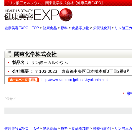
「リン酸三カルシウム」:関東化学株式会社【健康美容EXPO】
健康美容EXPO：TOP
>
健康食品
>
原料
>
食品添加物
>
栄養強化剤
>
リン酸三
関東化学株式会社
製品名 ：
リン酸三カルシウム
会社概要 ：
〒103-0023 東京都中央区日本橋本町3丁目2番8号
http://www.kanto.co.jp/kasei/syokuhin.html
栄
PRサイト
健康美容EXPO：TOP
>
健康食品
>
原料
>
食品添加物
>
栄養強化剤
>
リン酸三