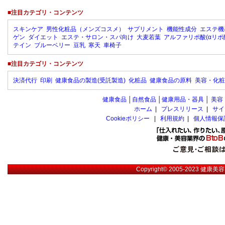
■注目カテゴリ・コンテンツ
スキンケア
男性化粧品（メンズコスメ）
サプリメント
機能性成分
エステ機
ゲン
ダイエット
エステ・サロン・スパ向け
大麦若葉
アルファリポ酸(αリポ
テイン
ブルーベリー
豆乳
寒天
車椅子
■注目カテゴリ・コンテンツ
決済代行
印刷
健康食品の製造(受託製造)
化粧品
健康食品の原料
美容・化粧
健康食品
│
自然食品
│
健康用品・器具
│
美容
ホーム
|
プレスリリース
|
サイ
Cookieポリシー
|
利用規約
|
個人情報保
Copyright© 2005-2023
健康美容