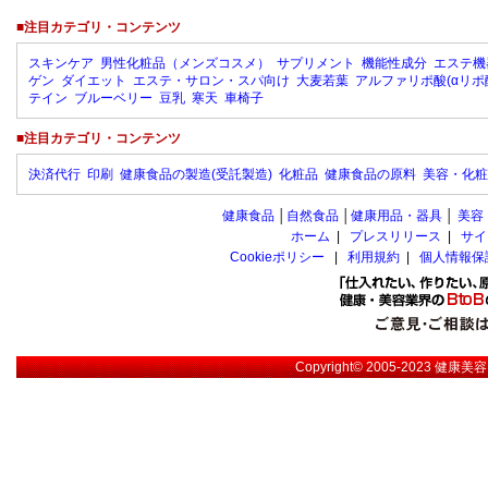
■注目カテゴリ・コンテンツ
スキンケア
男性化粧品（メンズコスメ）
サプリメント
機能性成分
エステ機
ゲン
ダイエット
エステ・サロン・スパ向け
大麦若葉
アルファリポ酸(αリポ
テイン
ブルーベリー
豆乳
寒天
車椅子
■注目カテゴリ・コンテンツ
決済代行
印刷
健康食品の製造(受託製造)
化粧品
健康食品の原料
美容・化粧
健康食品
│
自然食品
│
健康用品・器具
│
美容
ホーム
|
プレスリリース
|
サイ
Cookieポリシー
|
利用規約
|
個人情報保
Copyright© 2005-2023
健康美容