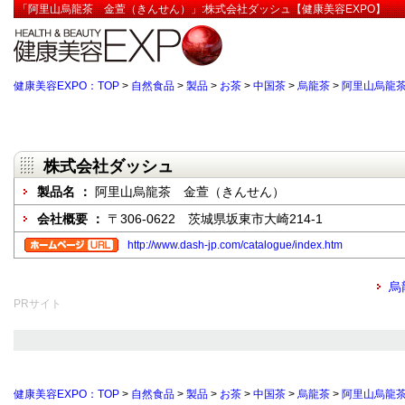
「阿里山烏龍茶 金萱（きんせん）」:株式会社ダッシュ【健康美容EXPO】
健康美容EXPO：TOP
>
自然食品
>
製品
>
お茶
>
中国茶
>
烏龍茶
>
阿里山烏龍
株式会社ダッシュ
製品名 ：
阿里山烏龍茶 金萱（きんせん）
会社概要 ：
〒306-0622 茨城県坂東市大崎214-1
http://www.dash-jp.com/catalogue/index.htm
烏
PRサイト
健康美容EXPO：TOP
>
自然食品
>
製品
>
お茶
>
中国茶
>
烏龍茶
>
阿里山烏龍