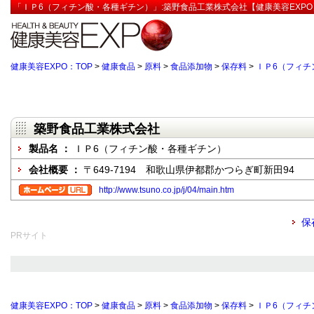
「ＩＰ6（フィチン酸・各種ギチン）」:築野食品工業株式会社【健康美容EXPO
健康美容EXPO：TOP
>
健康食品
>
原料
>
食品添加物
>
保存料
>
ＩＰ6（フィチ
築野食品工業株式会社
製品名 ：
ＩＰ6（フィチン酸・各種ギチン）
会社概要 ：
〒649-7194 和歌山県伊都郡かつらぎ町新田94
http://www.tsuno.co.jp/j/04/main.htm
保
PRサイト
健康美容EXPO：TOP
>
健康食品
>
原料
>
食品添加物
>
保存料
>
ＩＰ6（フィチ