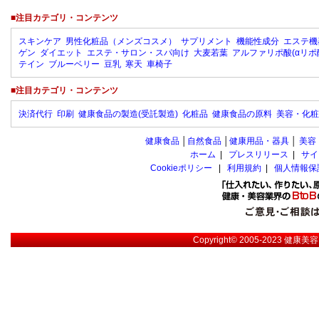
■注目カテゴリ・コンテンツ
スキンケア
男性化粧品（メンズコスメ）
サプリメント
機能性成分
エステ機
ゲン
ダイエット
エステ・サロン・スパ向け
大麦若葉
アルファリポ酸(αリポ
テイン
ブルーベリー
豆乳
寒天
車椅子
■注目カテゴリ・コンテンツ
決済代行
印刷
健康食品の製造(受託製造)
化粧品
健康食品の原料
美容・化粧
健康食品
│
自然食品
│
健康用品・器具
│
美容
ホーム
|
プレスリリース
|
サイ
Cookieポリシー
|
利用規約
|
個人情報保
Copyright© 2005-2023
健康美容